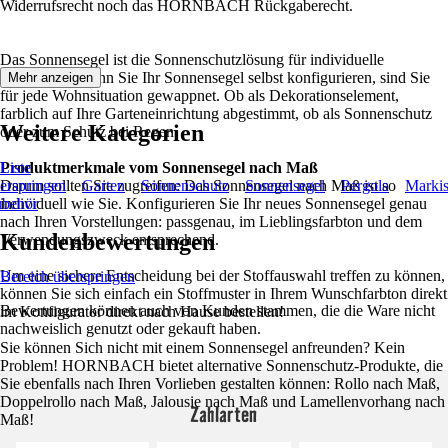
Widerrufsrecht noch das HORNBACH Rückgaberecht.
Das Sonnensegel ist die Sonnenschutzlösung für individuelle
Ansprüche. Wenn Sie Ihr Sonnensegel selbst konfigurieren, sind Sie
Mehr anzeigen
für jede Wohnsituation gewappnet. Ob als Dekorationselement,
farblich auf Ihre Garteneinrichtung abgestimmt, ob als Sonnenschutz
Weitere Kategorien
oder zum Schutz bei Regen.
Produktmerkmale vom Sonnensegel nach Maß
Liste
erspringen
Darum sollten Sie zugreifen: Das Sonnensegel nach Maß ist so
Garten
Sonnenschutz
Sonnensegel
Pergola
Marki
behör
individuell wie Sie. Konfigurieren Sie Ihr neues Sonnensegel genau
nach Ihren Vorstellungen: passgenau, im Lieblingsfarbton und dem
Kundenbewertungen
Verwendungszweck entsprechend.
Um eine sichere Entscheidung bei der Stoffauswahl treffen zu können,
Bereich überspringen
können Sie sich einfach ein Stoffmuster in Ihrem Wunschfarbton direkt
Bewertungen können auch von Kunden stammen, die die Ware nicht
im Konfigurator direkt nach Hause bestellen!
nachweislich genutzt oder gekauft haben.
Sie können Sich nicht mit einem Sonnensegel anfreunden? Kein
Problem! HORNBACH bietet alternative Sonnenschutz-Produkte, die
Sie ebenfalls nach Ihren Vorlieben gestalten können: Rollo nach Maß,
Doppelrollo nach Maß, Jalousie nach Maß und Lamellenvorhang nach
Zahlarten
Maß!