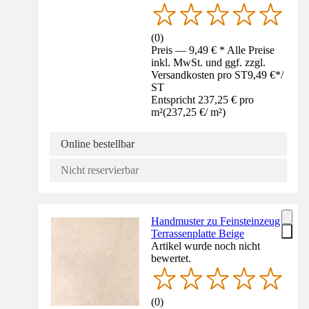
(
0
)
Preis — 9,49 € * Alle Preise
inkl. MwSt. und ggf. zzgl.
Versandkosten pro ST
9,49 €
*
/
ST
Entspricht 237,25 € pro
m²
(
237,25 €
/
m²
)
Online bestellbar
Nicht reservierbar
Handmuster zu Feinsteinzeug
Terrassenplatte Beige
Artikel wurde noch nicht
bewertet.
(
0
)