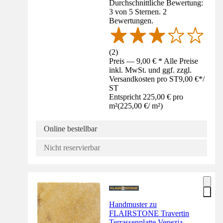
Durchschnittliche Bewertung:
3 von 5 Sternen. 2
Bewertungen.
(
2
)
Preis — 9,00 € * Alle Preise
inkl. MwSt. und ggf. zzgl.
Versandkosten pro ST
9,00 €
*
/
ST
Entspricht 225,00 € pro
m²
(
225,00 €
/
m²
)
Online bestellbar
Nicht reservierbar
Handmuster zu
FLAIRSTONE Travertin
Terrassenplatte Venezia