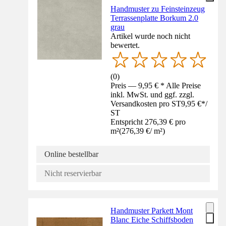
Handmuster zu Feinsteinzeug
Terrassenplatte Borkum 2.0
grau
Artikel wurde noch nicht
bewertet.
(
0
)
Preis — 9,95 € * Alle Preise
inkl. MwSt. und ggf. zzgl.
Versandkosten pro ST
9,95 €
*
/
ST
Entspricht 276,39 € pro
m²
(
276,39 €
/
m²
)
Online bestellbar
Nicht reservierbar
Handmuster Parkett Mont
Blanc Eiche Schiffsboden