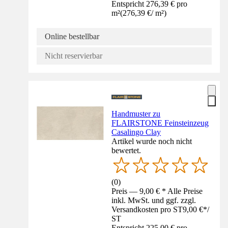
Entspricht 276,39 € pro
m²
(
276,39 €
/
m²
)
Online bestellbar
Nicht reservierbar
Handmuster zu
FLAIRSTONE Feinsteinzeug
Casalingo Clay
Artikel wurde noch nicht
bewertet.
(
0
)
Preis — 9,00 € * Alle Preise
inkl. MwSt. und ggf. zzgl.
Versandkosten pro ST
9,00 €
*
/
ST
Entspricht 225,00 € pro