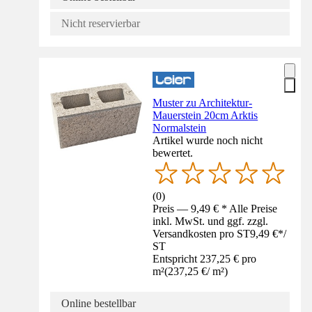
Nicht reservierbar
Muster zu Architektur-
Mauerstein 20cm Arktis
Normalstein
Artikel wurde noch nicht
bewertet.
(
0
)
Preis — 9,49 € * Alle Preise
inkl. MwSt. und ggf. zzgl.
Versandkosten pro ST
9,49 €
*
/
ST
Entspricht 237,25 € pro
m²
(
237,25 €
/
m²
)
Online bestellbar