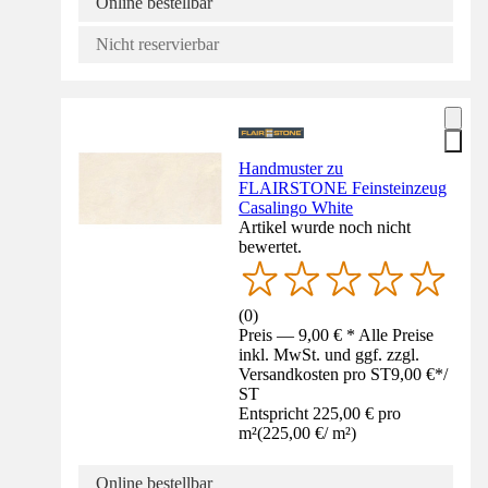
Online bestellbar
Nicht reservierbar
Handmuster zu
FLAIRSTONE Feinsteinzeug
Casalingo White
Artikel wurde noch nicht
bewertet.
(
0
)
Preis — 9,00 € * Alle Preise
inkl. MwSt. und ggf. zzgl.
Versandkosten pro ST
9,00 €
*
/
ST
Entspricht 225,00 € pro
m²
(
225,00 €
/
m²
)
Online bestellbar