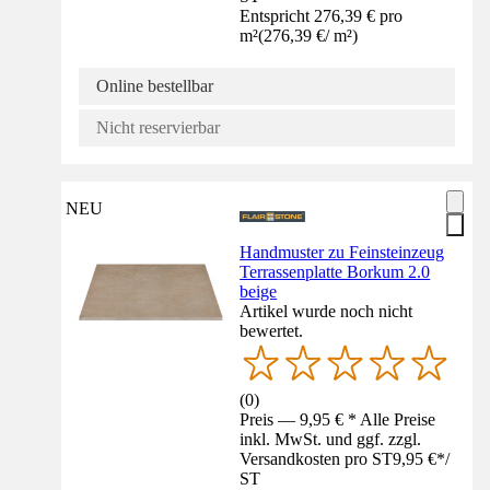
Entspricht 276,39 € pro
m²
(
276,39 €
/
m²
)
Online bestellbar
Nicht reservierbar
NEU
Handmuster zu Feinsteinzeug
Terrassenplatte Borkum 2.0
beige
Artikel wurde noch nicht
bewertet.
(
0
)
Preis — 9,95 € * Alle Preise
inkl. MwSt. und ggf. zzgl.
Versandkosten pro ST
9,95 €
*
/
ST