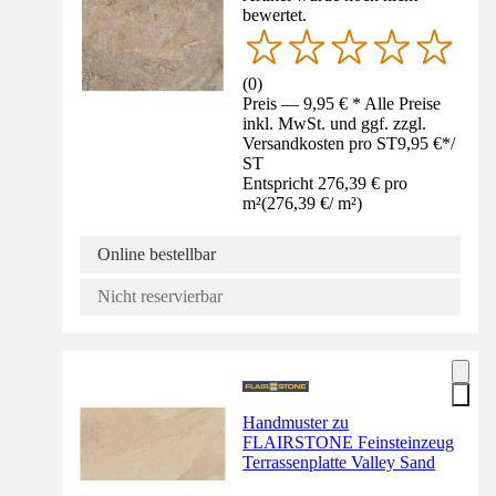
bewertet.
(
0
)
Preis — 9,95 € * Alle Preise
inkl. MwSt. und ggf. zzgl.
Versandkosten pro ST
9,95 €
*
/
ST
Entspricht 276,39 € pro
m²
(
276,39 €
/
m²
)
Online bestellbar
Nicht reservierbar
Handmuster zu
FLAIRSTONE Feinsteinzeug
Terrassenplatte Valley Sand