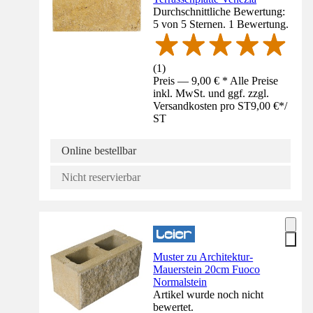
Durchschnittliche Bewertung:
5 von 5 Sternen. 1 Bewertung.
(
1
)
Preis — 9,00 € * Alle Preise
inkl. MwSt. und ggf. zzgl.
Versandkosten pro ST
9,00 €
*
/
ST
Online bestellbar
Nicht reservierbar
Muster zu Architektur-
Mauerstein 20cm Fuoco
Normalstein
Artikel wurde noch nicht
bewertet.