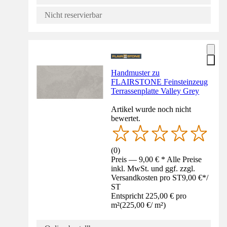
Nicht reservierbar
Handmuster zu
FLAIRSTONE Feinsteinzeug
Terrassenplatte Valley Grey
Artikel wurde noch nicht
bewertet.
(
0
)
Preis — 9,00 € * Alle Preise
inkl. MwSt. und ggf. zzgl.
Versandkosten pro ST
9,00 €
*
/
ST
Entspricht 225,00 € pro
m²
(
225,00 €
/
m²
)