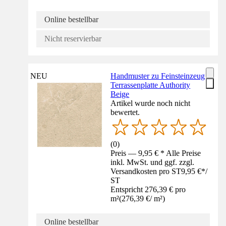
Online bestellbar
Nicht reservierbar
NEU
Handmuster zu Feinsteinzeug
Terrassenplatte Authority
Beige
Artikel wurde noch nicht
bewertet.
(
0
)
Preis — 9,95 € * Alle Preise
inkl. MwSt. und ggf. zzgl.
Versandkosten pro ST
9,95 €
*
/
ST
Entspricht 276,39 € pro
m²
(
276,39 €
/
m²
)
Online bestellbar