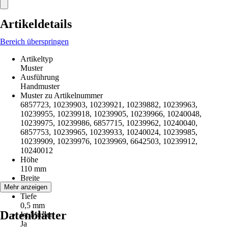
Artikeldetails
Bereich überspringen
Artikeltyp
Muster
Ausführung
Handmuster
Muster zu Artikelnummer
6857723, 10239903, 10239921, 10239882, 10239963,
10239955, 10239918, 10239905, 10239966, 10240048,
10239975, 10239986, 6857715, 10239962, 10240040,
6857753, 10239965, 10239933, 10240024, 10239985,
10239909, 10239976, 10239969, 6642503, 10239912,
10240012
Höhe
110 mm
Breite
75 mm
Mehr anzeigen
Tiefe
0,5 mm
Datenblätter
Ist Muster
Ja