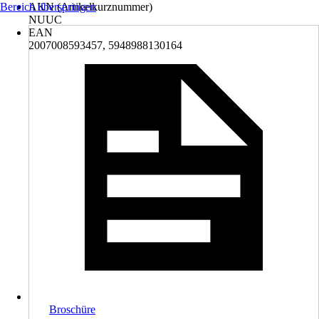
Bereich überspringen
AKN (Artikelkurznummer)
NUUC
EAN
2007008593457, 5948988130164
Broschüre