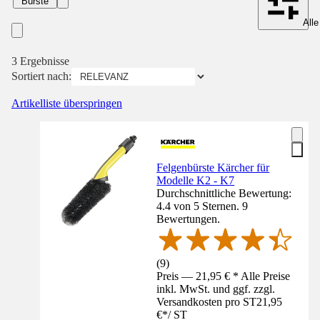
Bürste
Alle
3 Ergebnisse
Sortiert nach:
Artikelliste überspringen
Felgenbürste Kärcher für
Modelle K2 - K7
Durchschnittliche Bewertung:
4.4 von 5 Sternen. 9
Bewertungen.
(
9
)
Preis — 21,95 € * Alle Preise
inkl. MwSt. und ggf. zzgl.
Versandkosten pro ST
21,95
€
*
/
ST