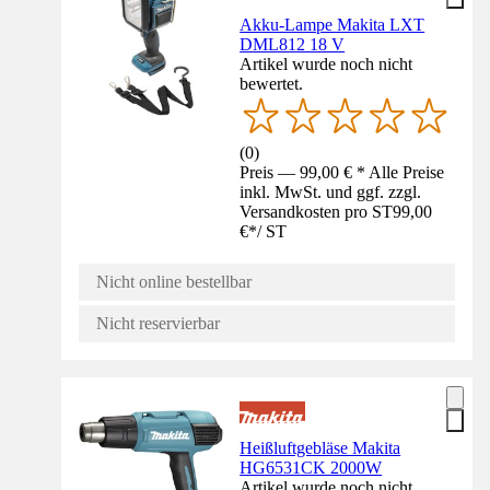
Akku-Lampe Makita LXT
DML812 18 V
Artikel wurde noch nicht
bewertet.
(
0
)
Preis — 99,00 € * Alle Preise
inkl. MwSt. und ggf. zzgl.
Versandkosten pro ST
99,00
€
*
/
ST
Nicht online bestellbar
Nicht reservierbar
Heißluftgebläse Makita
HG6531CK 2000W
Artikel wurde noch nicht