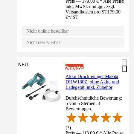
Preis — 179,00 € * Alle Preise
inkl. MwSt. und ggf. zzgl.
Versandkosten pro ST
179,00
€
*
/
ST
Nicht online bestellbar
Nicht reservierbar
NEU
Akku Druckreiniger Makita
DHW180Z, ohne Akku und
Ladegerät, inkl. Zubehör
Durchschnittliche Bewertung:
5 von 5 Sternen. 3
Bewertungen.
(
3
)
Preis — 113,00 € * Alle Preise