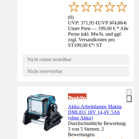
(
0
)
UVP: 371,95 €
UVP
371,95 €
Unser Preis — 199,00 € * Alle
Preise inkl. MwSt. und ggf.
zzgl. Versandkosten pro
ST
199,00 €
*
/
ST
Nicht online bestellbar
Nicht reservierbar
Akku-Arbeitslampe Makita
DML811 18V 14,4V 5Ah
(ohne Akku)
Durchschnittliche Bewertung:
5 von 5 Sternen. 2
Bewertungen.