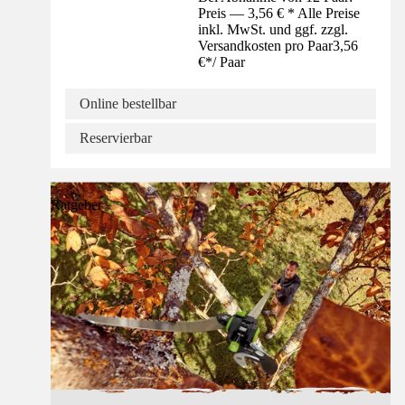
Preis — 3,56 € * Alle Preise
inkl. MwSt. und ggf. zzgl.
Versandkosten pro Paar
3,56
€
*
/
Paar
Online bestellbar
Reservierbar
Ratgeber