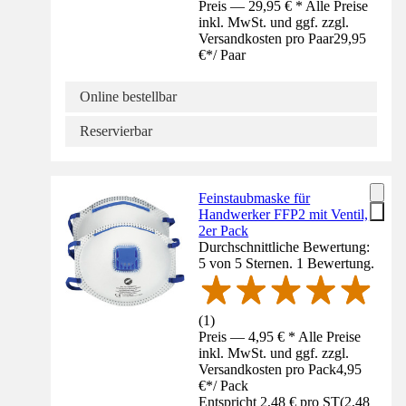
Preis — 29,95 € * Alle Preise
inkl. MwSt. und ggf. zzgl.
Versandkosten pro Paar
29,95
€
*
/
Paar
Online bestellbar
Reservierbar
Feinstaubmaske für
Handwerker FFP2 mit Ventil,
2er Pack
Durchschnittliche Bewertung:
5 von 5 Sternen. 1 Bewertung.
(
1
)
Preis — 4,95 € * Alle Preise
inkl. MwSt. und ggf. zzgl.
Versandkosten pro Pack
4,95
€
*
/
Pack
Entspricht 2,48 € pro ST
(
2,48