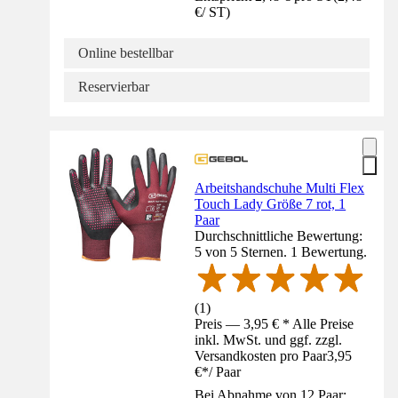
€
/
ST
)
Online bestellbar
Reservierbar
Arbeitshandschuhe Multi Flex
Touch Lady Größe 7 rot, 1
Paar
Durchschnittliche Bewertung:
5 von 5 Sternen. 1 Bewertung.
(
1
)
Preis — 3,95 € * Alle Preise
inkl. MwSt. und ggf. zzgl.
Versandkosten pro Paar
3,95
€
*
/
Paar
Bei Abnahme von 12 Paar: