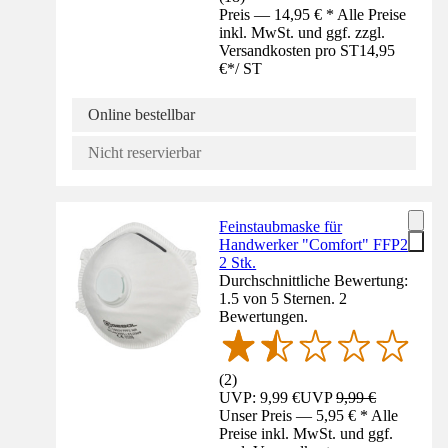
Preis — 14,95 € * Alle Preise
inkl. MwSt. und ggf. zzgl.
Versandkosten pro ST
14,95
€
*
/
ST
Online bestellbar
Nicht reservierbar
Feinstaubmaske für
Handwerker "Comfort" FFP2
2 Stk.
Durchschnittliche Bewertung:
1.5 von 5 Sternen. 2
Bewertungen.
(
2
)
UVP: 9,99 €
UVP
9,99 €
Unser Preis — 5,95 € * Alle
Preise inkl. MwSt. und ggf.