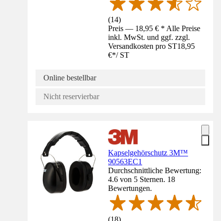
(
14
)
Preis — 18,95 € * Alle Preise
inkl. MwSt. und ggf. zzgl.
Versandkosten pro ST
18,95
€
*
/
ST
Online bestellbar
Nicht reservierbar
Kapselgehörschutz 3M™
90563EC1
Durchschnittliche Bewertung:
4.6 von 5 Sternen. 18
Bewertungen.
(
18
)