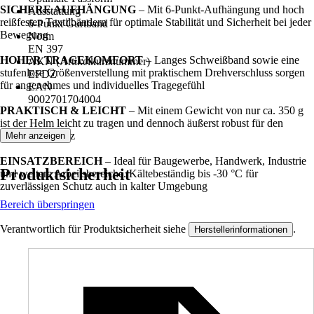
SICHERE AUFHÄNGUNG
– Mit 6-Punkt-Aufhängung und hoch
Ausstattung
reißfesten Textilbändern für optimale Stabilität und Sicherheit bei jeder
6-Punkt Gurtband
Bewegung
Norm
EN 397
HOHER TRAGEKOMFORT
– Langes Schweißband sowie eine
AKN (Artikelkurznummer)
stufenlose Größenverstellung mit praktischem Drehverschluss sorgen
EFDZ
für angenehmes und individuelles Tragegefühl
EAN
9002701704004
PRAKTISCH & LEICHT
– Mit einem Gewicht von nur ca. 350 g
ist der Helm leicht zu tragen und dennoch äußerst robust für den
täglichen Einsatz
Mehr anzeigen
EINSATZBEREICH
– Ideal für Baugewerbe, Handwerk, Industrie
Produktsicherheit
und weitere Arbeitsbereiche. Kältebeständig bis -30 °C für
zuverlässigen Schutz auch in kalter Umgebung
Bereich überspringen
Verantwortlich für Produktsicherheit siehe
.
Herstellerinformationen