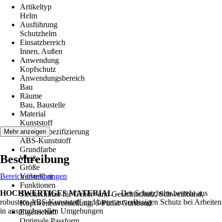
Artikeltyp
Helm
Ausführung
Schutzhelm
Einsatzbereich
Innen, Außen
Anwendung
Kopfschutz
Anwendungsbereich
Bau
Räume
Bau, Baustelle
Material
Kunststoff
Materialspezifizierung
Mehr anzeigen
ABS-Kunststoff
Grundfarbe
Beschreibung
Weiß
Größe
Bereich überspringen
Verstellbar
Funktionen
HOCHWERTIGES MATERIAL
– Der Schutzhelm besteht aus
Steckschlitze für Gehör- und Gesichtschutz, Schweißband,
robustem ABS-Kunststoff und bietet zuverlässigen Schutz bei Arbeiten
Kopfweitenverstellung, 6-Punkt Gurtband
in anspruchsvollen Umgebungen
Eigenschaft
Optimale Passform