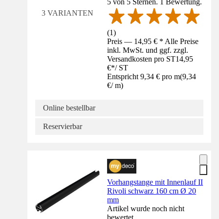
5 von 5 Sternen. 1 Bewertung.
3 VARIANTEN
(
1
)
Preis — 14,95 € * Alle Preise
inkl. MwSt. und ggf. zzgl.
Versandkosten pro ST
14,95
€
*
/
ST
Entspricht 9,34 € pro m
(
9,34
€
/
m
)
Online bestellbar
Reservierbar
Vorhangstange mit Innenlauf II
Rivoli schwarz 160 cm Ø 20
mm
Artikel wurde noch nicht
bewertet.