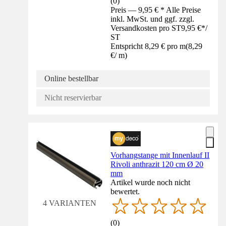
(
0
)
Preis — 9,95 € * Alle Preise
inkl. MwSt. und ggf. zzgl.
Versandkosten pro ST
9,95 €
*
/
ST
Entspricht 8,29 € pro m
(
8,29
€
/
m
)
Online bestellbar
Nicht reservierbar
Vorhangstange mit Innenlauf II
Rivoli anthrazit 120 cm Ø 20
mm
Artikel wurde noch nicht
bewertet.
4 VARIANTEN
(
0
)