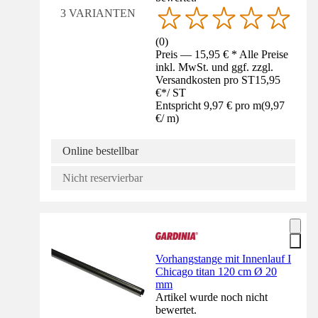
3 VARIANTEN
(
0
)
Preis — 15,95 € * Alle Preise
inkl. MwSt. und ggf. zzgl.
Versandkosten pro ST
15,95
€
*
/
ST
Entspricht 9,97 € pro m
(
9,97
€
/
m
)
Online bestellbar
Nicht reservierbar
Vorhangstange mit Innenlauf I
Chicago titan 120 cm Ø 20
mm
Artikel wurde noch nicht
bewertet.