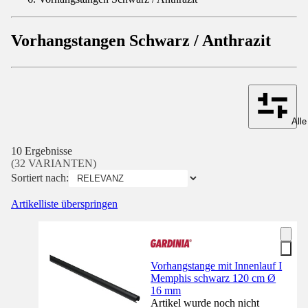
Vorhangstangen Schwarz / Anthrazit
Alle
10 Ergebnisse
(32 VARIANTEN)
Sortiert nach:
Artikelliste überspringen
Vorhangstange mit Innenlauf I
Memphis schwarz 120 cm Ø
16 mm
Artikel wurde noch nicht