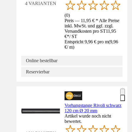
4 VARIANTEN
(
0
)
Preis — 11,95 € * Alle Preise
inkl. MwSt. und ggf. zzgl.
Versandkosten pro ST
11,95
€
*
/
ST
Entspricht 9,96 € pro m
(
9,96
€
/
m
)
Online bestellbar
Reservierbar
Vorhangstange Rivoli schwarz
120 cm Ø 20 mm
Artikel wurde noch nicht
bewertet.