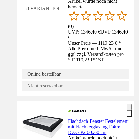
Artikel wurde noch nicht
bewertet.
8 VARIANTEN
(
0
)
UVP: 1346,40 €
UVP
1346,40
€
Unser Preis — 1119,23 € *
Alle Preise inkl. MwSt. und
ggf. zzgl. Versandkosten pro
ST
1119,23 €
*
/
ST
Online bestellbar
Nicht reservierbar
Flachdach-Fenster Festelement
mit Flachverglasung Fakro
DXG P2 60x60 cm
Artikel wurde noch nicht