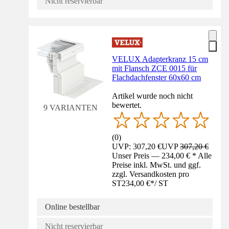
Nicht reservierbar
VELUX Adapterkranz 15 cm
mit Flansch ZCE 0015 für
Flachdachfenster 60x60 cm
Artikel wurde noch nicht
bewertet.
9 VARIANTEN
(
0
)
UVP: 307,20 €
UVP
307,20 €
Unser Preis — 234,00 € * Alle
Preise inkl. MwSt. und ggf.
zzgl. Versandkosten pro
ST
234,00 €
*
/
ST
Online bestellbar
Nicht reservierbar