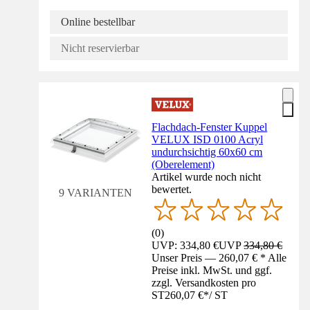
Online bestellbar
Nicht reservierbar
Flachdach-Fenster Kuppel
VELUX ISD 0100 Acryl
undurchsichtig 60x60 cm
(Oberelement)
Artikel wurde noch nicht
bewertet.
9 VARIANTEN
(
0
)
UVP: 334,80 €
UVP
334,80 €
Unser Preis — 260,07 € * Alle
Preise inkl. MwSt. und ggf.
zzgl. Versandkosten pro
ST
260,07 €
*
/
ST