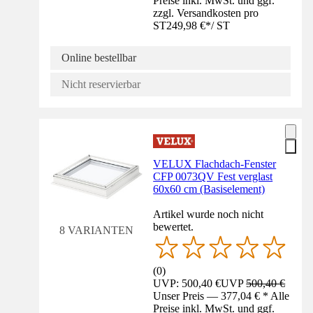
Preise inkl. MwSt. und ggf.
zzgl. Versandkosten pro
ST
249,98 €
*
/
ST
Online bestellbar
Nicht reservierbar
VELUX Flachdach-Fenster
CFP 0073QV Fest verglast
60x60 cm (Basiselement)
Artikel wurde noch nicht
bewertet.
8 VARIANTEN
(
0
)
UVP: 500,40 €
UVP
500,40 €
Unser Preis — 377,04 € * Alle
Preise inkl. MwSt. und ggf.