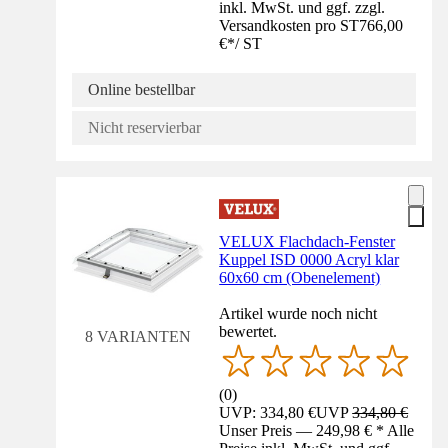
inkl. MwSt. und ggf. zzgl.
Versandkosten pro ST
766,00
€
*
/
ST
Online bestellbar
Nicht reservierbar
VELUX Flachdach-Fenster
Kuppel ISD 0000 Acryl klar
60x60 cm (Obenelement)
Artikel wurde noch nicht
bewertet.
8 VARIANTEN
(
0
)
UVP: 334,80 €
UVP
334,80 €
Unser Preis — 249,98 € * Alle