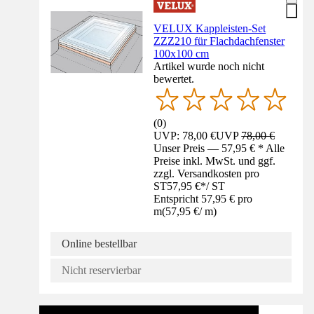
VELUX Kappleisten-Set
ZZZ210 für Flachdachfenster
100x100 cm
Artikel wurde noch nicht
bewertet.
(
0
)
UVP: 78,00 €
UVP
78,00 €
Unser Preis — 57,95 € * Alle
Preise inkl. MwSt. und ggf.
zzgl. Versandkosten pro
ST
57,95 €
*
/
ST
Entspricht 57,95 € pro
m
(
57,95 €
/
m
)
Online bestellbar
Nicht reservierbar