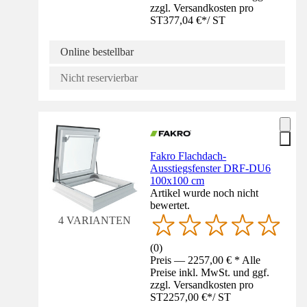
zzgl. Versandkosten pro
ST
377,04 €
*
/
ST
Online bestellbar
Nicht reservierbar
Fakro Flachdach-
Ausstiegsfenster DRF-DU6
100x100 cm
Artikel wurde noch nicht
bewertet.
4 VARIANTEN
(
0
)
Preis — 2257,00 € * Alle
Preise inkl. MwSt. und ggf.
zzgl. Versandkosten pro
ST
2257,00 €
*
/
ST