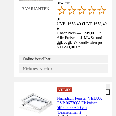
bewertet.
3 VARIANTEN
(
0
)
UVP: 1658,40 €
UVP
1658,40
€
Unser Preis — 1249,00 € *
Alle Preise inkl. MwSt. und
ggf. zzgl. Versandkosten pro
ST
1249,00 €
*
/
ST
Online bestellbar
Nicht reservierbar
Flachdach-Fenster VELUX
CVP 0673QV Elektrisch
öffnend 60x60 cm
(Basiselement)