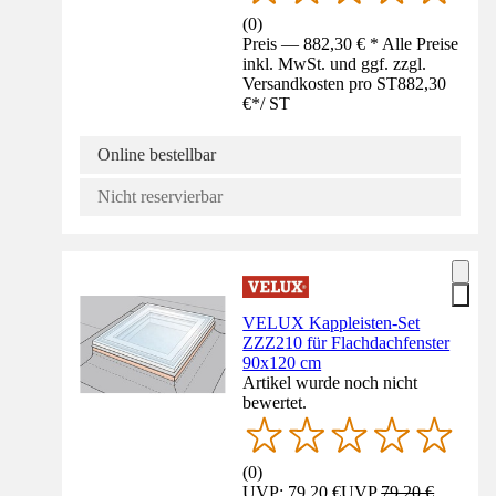
(
0
)
Preis — 882,30 € * Alle Preise
inkl. MwSt. und ggf. zzgl.
Versandkosten pro ST
882,30
€
*
/
ST
Online bestellbar
Nicht reservierbar
VELUX Kappleisten-Set
ZZZ210 für Flachdachfenster
90x120 cm
Artikel wurde noch nicht
bewertet.
(
0
)
UVP: 79,20 €
UVP
79,20 €