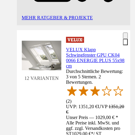
MEHR RATGEBER & PROJEKTE
VELUX Klapp
Schwingfenster GPU CK04
0066 ENERGIE PLUS 55x98
cm
Durchschnittliche Bewertung:
3 von 5 Sternen. 2
12 VARIANTEN
Bewertungen.
(
2
)
UVP: 1351,20 €
UVP
1351,20
€
Unser Preis — 1029,00 € *
Alle Preise inkl. MwSt. und
ggf. zzgl. Versandkosten pro
ST
1029,00 €
*
/
ST