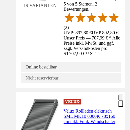
5 von 5 Sternen. 2
19 VARIANTEN
Bewertungen.
(
2
)
UVP: 892,80 €
UVP
892,80 €
Unser Preis — 707,99 € * Alle
Preise inkl. MwSt. und ggf.
zzgl. Versandkosten pro
ST
707,99 €
*
/
ST
Online bestellbar
Nicht reservierbar
Velux Rollladen elektrisch
SML MK10 0000K 78x160
cm inkl. Funk-Wandschalter