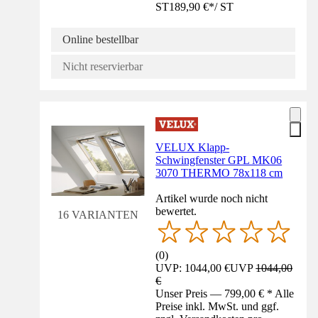
ST
189,90 €
*
/
ST
Online bestellbar
Nicht reservierbar
VELUX Klapp-
Schwingfenster GPL MK06
3070 THERMO 78x118 cm
Artikel wurde noch nicht
bewertet.
16 VARIANTEN
(
0
)
UVP: 1044,00 €
UVP
1044,00
€
Unser Preis — 799,00 € * Alle
Preise inkl. MwSt. und ggf.