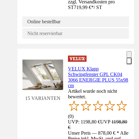
zzgl. Versandkosten pro
ST
719,99 €
*
/
ST
Online bestellbar
Nicht reservierbar
VELUX Klapp
Schwingfenster GPL CK04
3066 ENERGIE PLUS 55x98
cm
Artikel wurde noch nicht
bewertet.
15 VARIANTEN
(
0
)
UVP: 1198,80 €
UVP
1198,80
€
Unser Preis — 878,00 € * Alle
Preise inkl. MwSt. und ggf.