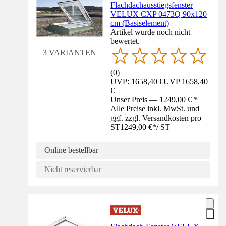
Flachdachausstiegsfenster
VELUX CXP 0473Q 90x120
cm (Basiselement)
Artikel wurde noch nicht
bewertet.
3 VARIANTEN
(
0
)
UVP: 1658,40 €
UVP
1658,40
€
Unser Preis — 1249,00 € *
Alle Preise inkl. MwSt. und
ggf. zzgl. Versandkosten pro
ST
1249,00 €
*
/
ST
Online bestellbar
Nicht reservierbar