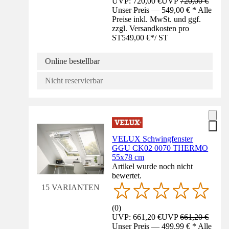
UVP: 720,00 €
UVP
720,00 €
Unser Preis — 549,00 € * Alle
Preise inkl. MwSt. und ggf.
zzgl. Versandkosten pro
ST
549,00 €
*
/
ST
Online bestellbar
Nicht reservierbar
VELUX Schwingfenster
GGU CK02 0070 THERMO
55x78 cm
Artikel wurde noch nicht
bewertet.
15 VARIANTEN
(
0
)
UVP: 661,20 €
UVP
661,20 €
Unser Preis — 499,99 € * Alle