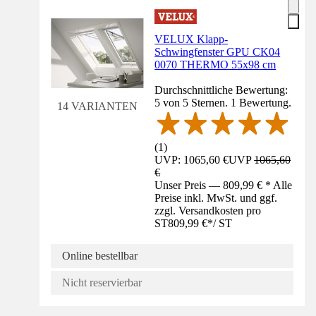
VELUX Klapp-
Schwingfenster GPU CK04
0070 THERMO 55x98 cm
Durchschnittliche Bewertung:
5 von 5 Sternen. 1 Bewertung.
14 VARIANTEN
(
1
)
UVP: 1065,60 €
UVP
1065,60
€
Unser Preis — 809,99 € * Alle
Preise inkl. MwSt. und ggf.
zzgl. Versandkosten pro
ST
809,99 €
*
/
ST
Online bestellbar
Nicht reservierbar