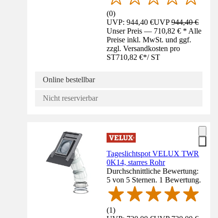
(
0
)
UVP: 944,40 €
UVP
944,40 €
Unser Preis — 710,82 € * Alle
Preise inkl. MwSt. und ggf.
zzgl. Versandkosten pro
ST
710,82 €
*
/
ST
Online bestellbar
Nicht reservierbar
Tageslichtspot VELUX TWR
0K14, starres Rohr
Durchschnittliche Bewertung:
5 von 5 Sternen. 1 Bewertung.
(
1
)