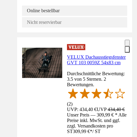
Online bestellbar
Nicht reservierbar
VELUX Dachausstiegsfenster
GVT 103 0059Z 54x83 cm
Durchschnittliche Bewertung:
3.5 von 5 Sternen. 2
Bewertungen.
(
2
)
UVP: 434,40 €
UVP
434,40 €
Unser Preis — 309,99 € * Alle
Preise inkl. MwSt. und ggf.
zzgl. Versandkosten pro
ST
309,99 €
*
/
ST