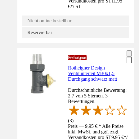
Versandkosten pro ST
11,95
€
*
/
ST
Nicht online bestellbar
Reservierbar
Rotheigner Design
Ventilunterteil M30x1,5
Durchgang schwarz matt
Durchschnittliche Bewertung:
2.7 von 5 Sternen. 3
Bewertungen.
(
3
)
Preis — 9,95 € * Alle Preise
inkl. MwSt. und ggf. zzgl.
Versandkosten pro ST
9,95 €
*
/