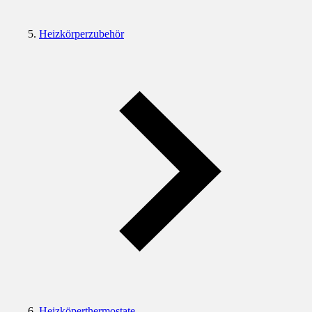
Heizkörperzubehör
Heizköperthermostate