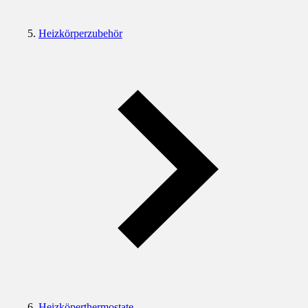
Heizkörperzubehör
Heizköperthermostate