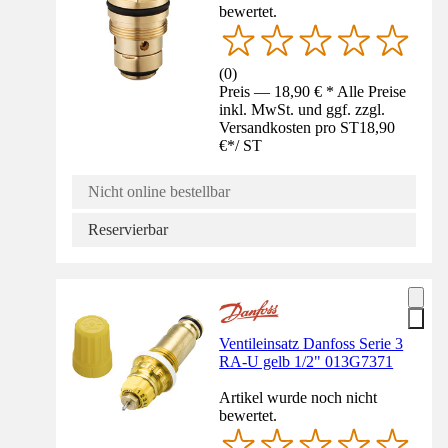
bewertet.
(
0
)
Preis — 18,90 € * Alle Preise
inkl. MwSt. und ggf. zzgl.
Versandkosten pro ST
18,90
€
*
/
ST
Nicht online bestellbar
Reservierbar
Ventileinsatz Danfoss Serie 3
RA-U gelb 1/2" 013G7371
Artikel wurde noch nicht
bewertet.