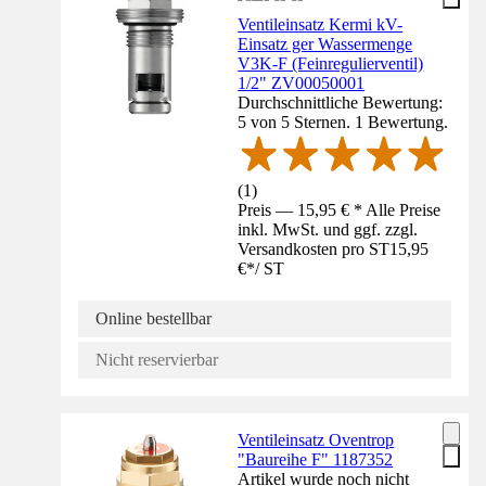
Ventileinsatz Kermi kV-
Einsatz ger Wassermenge
V3K-F (Feinregulierventil)
1/2" ZV00050001
Durchschnittliche Bewertung:
5 von 5 Sternen. 1 Bewertung.
(
1
)
Preis — 15,95 € * Alle Preise
inkl. MwSt. und ggf. zzgl.
Versandkosten pro ST
15,95
€
*
/
ST
Online bestellbar
Nicht reservierbar
Ventileinsatz Oventrop
"Baureihe F" 1187352
Artikel wurde noch nicht