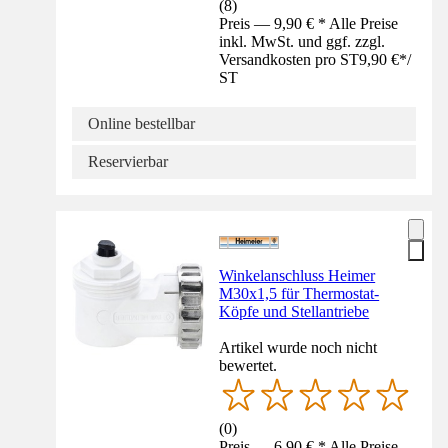
(
8
)
Preis — 9,90 € * Alle Preise
inkl. MwSt. und ggf. zzgl.
Versandkosten pro ST
9,90 €
*
/
ST
Online bestellbar
Reservierbar
Winkelanschluss Heimer
M30x1,5 für Thermostat-
Köpfe und Stellantriebe
Artikel wurde noch nicht
bewertet.
(
0
)
Preis — 6,90 € * Alle Preise