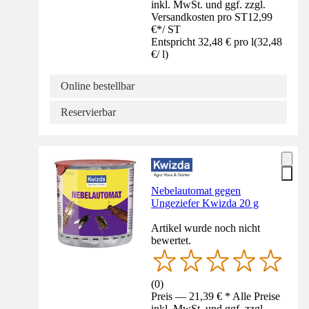
inkl. MwSt. und ggf. zzgl.
Versandkosten pro ST
12,99
€
*
/
ST
Entspricht 32,48 € pro l
(
32,48
€
/
l
)
Online bestellbar
Reservierbar
Nebelautomat gegen
Ungeziefer Kwizda 20 g
Artikel wurde noch nicht
bewertet.
(
0
)
Preis — 21,39 € * Alle Preise
inkl. MwSt. und ggf. zzgl.