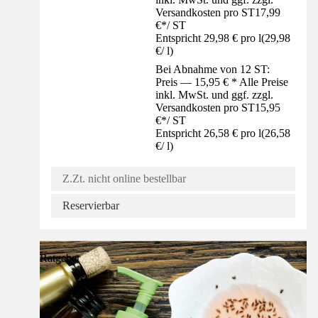
Versandkosten pro ST
17,99
€
*
/
ST
Entspricht 29,98 € pro l
(
29,98
€
/
l
)
Bei Abnahme von 12 ST:
Preis — 15,95 € * Alle Preise
inkl. MwSt. und ggf. zzgl.
Versandkosten pro ST
15,95
€
*
/
ST
Entspricht 26,58 € pro l
(
26,58
€
/
l
)
Z.Zt. nicht online bestellbar
Reservierbar
Ratgeber