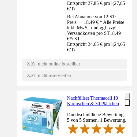
Entspricht 27,85 € pro l
(
27,85
€
/
l
)
Bei Abnahme von 12 ST:
Preis — 18,49 € * Alle Preise
inkl. MwSt. und ggf. zzgl.
Versandkosten pro ST
18,49
€
*
/
ST
Entspricht 24,65 € pro l
(
24,65
€
/
l
)
Z.Zt. nicht online bestellbar
Z.Zt. nicht reservierbar
Nachfüllset Thermacell 10
Kartuschen & 30 Plättchen
Durchschnittliche Bewertung:
5 von 5 Sternen. 1 Bewertung.