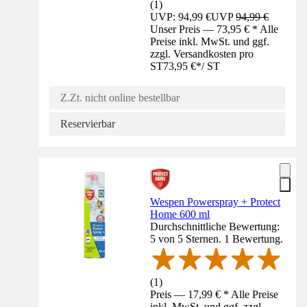
(
1
)
UVP: 94,99 €
UVP
94,99 €
Unser Preis — 73,95 € * Alle
Preise inkl. MwSt. und ggf.
zzgl. Versandkosten pro
ST
73,95 €
*
/
ST
Z.Zt. nicht online bestellbar
Reservierbar
Wespen Powerspray + Protect
Home 600 ml
Durchschnittliche Bewertung:
5 von 5 Sternen. 1 Bewertung.
(
1
)
Preis — 17,99 € * Alle Preise
inkl. MwSt. und ggf. zzgl.