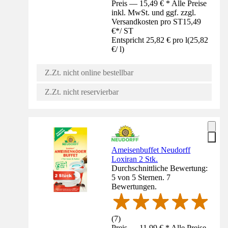
Preis — 15,49 € * Alle Preise
inkl. MwSt. und ggf. zzgl.
Versandkosten pro ST
15,49
€
*
/
ST
Entspricht 25,82 € pro l
(
25,82
€
/
l
)
Z.Zt. nicht online bestellbar
Z.Zt. nicht reservierbar
Ameisenbuffet Neudorff
Loxiran 2 Stk.
Durchschnittliche Bewertung:
5 von 5 Sternen. 7
Bewertungen.
(
7
)
Preis — 11,99 € * Alle Preise