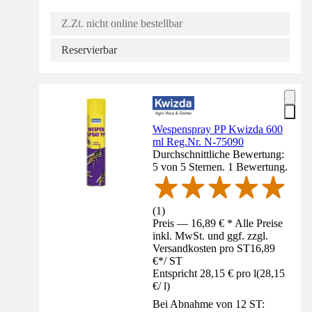
Z.Zt. nicht online bestellbar
Reservierbar
Wespenspray PP Kwizda 600
ml Reg.Nr. N-75090
Durchschnittliche Bewertung:
5 von 5 Sternen. 1 Bewertung.
(
1
)
Preis — 16,89 € * Alle Preise
inkl. MwSt. und ggf. zzgl.
Versandkosten pro ST
16,89
€
*
/
ST
Entspricht 28,15 € pro l
(
28,15
€
/
l
)
Bei Abnahme von 12 ST: