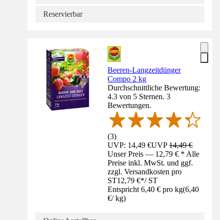
Reservierbar
Beeren-Langzeitdünger
Compo 2 kg
Durchschnittliche Bewertung:
4.3 von 5 Sternen. 3
Bewertungen.
(
3
)
UVP: 14,49 €
UVP
14,49 €
Unser Preis — 12,79 € * Alle
Preise inkl. MwSt. und ggf.
zzgl. Versandkosten pro
ST
12,79 €
*
/
ST
Entspricht 6,40 € pro kg
(
6,40
€
/
kg
)