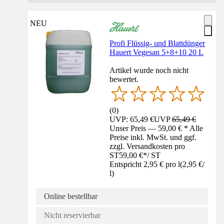
NEU
Profi Flüssig- und Blattdünger
Hauert Vegesan 5+8+10 20 L
Artikel wurde noch nicht
bewertet.
(
0
)
UVP: 65,49 €
UVP
65,49 €
Unser Preis — 59,00 € * Alle
Preise inkl. MwSt. und ggf.
zzgl. Versandkosten pro
ST
59,00 €
*
/
ST
Entspricht 2,95 € pro l
(
2,95 €
/
l
)
Online bestellbar
Nicht reservierbar