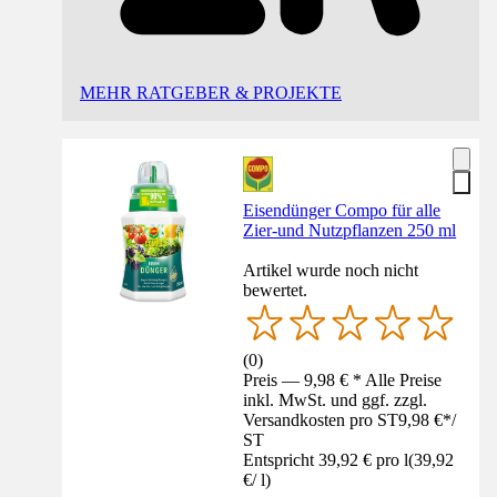
MEHR RATGEBER & PROJEKTE
Eisendünger Compo für alle
Zier-und Nutzpflanzen 250 ml
Artikel wurde noch nicht
bewertet.
(
0
)
Preis — 9,98 € * Alle Preise
inkl. MwSt. und ggf. zzgl.
Versandkosten pro ST
9,98 €
*
/
ST
Entspricht 39,92 € pro l
(
39,92
€
/
l
)