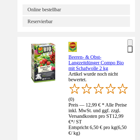
Online bestellbar
Reservierbar
Beeren- & Obst-
Langzeitdünger Compo Bio
mit Schafwolle 2 kg
Artikel wurde noch nicht
bewertet.
(
0
)
Preis — 12,99 € * Alle Preise
inkl. MwSt. und ggf. zzgl.
Versandkosten pro ST
12,99
€
*
/
ST
Entspricht 6,50 € pro kg
(
6,50
€
/
kg
)