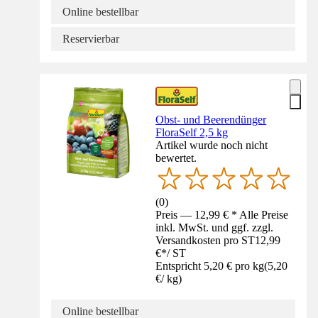
Online bestellbar
Reservierbar
Obst- und Beerendünger
FloraSelf 2,5 kg
Artikel wurde noch nicht
bewertet.
(
0
)
Preis — 12,99 € * Alle Preise
inkl. MwSt. und ggf. zzgl.
Versandkosten pro ST
12,99
€
*
/
ST
Entspricht 5,20 € pro kg
(
5,20
€
/
kg
)
Online bestellbar