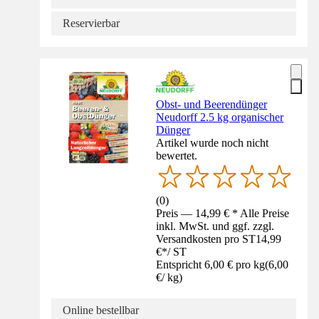
Reservierbar
Obst- und Beerendünger
Neudorff 2.5 kg organischer
Dünger
Artikel wurde noch nicht
bewertet.
(
0
)
Preis — 14,99 € * Alle Preise
inkl. MwSt. und ggf. zzgl.
Versandkosten pro ST
14,99
€
*
/
ST
Entspricht 6,00 € pro kg
(
6,00
€
/
kg
)
Online bestellbar