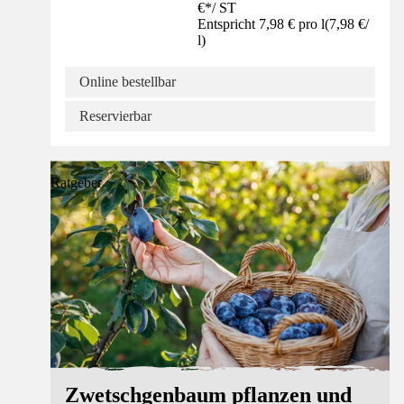
€
*
/
ST
Entspricht 7,98 € pro l
(
7,98 €
/
l
)
Online bestellbar
Reservierbar
Ratgeber
Zwetschgenbaum pflanzen und