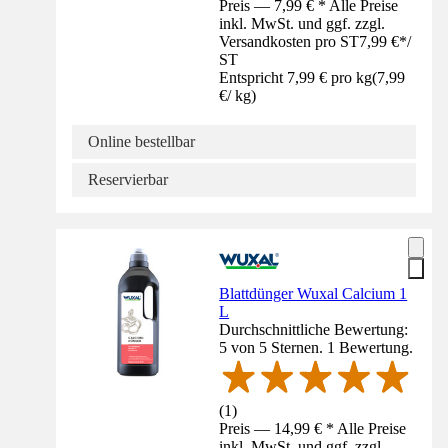
Preis — 7,99 € * Alle Preise
inkl. MwSt. und ggf. zzgl.
Versandkosten pro ST
7,99 €
*
/
ST
Entspricht 7,99 € pro kg
(
7,99
€
/
kg
)
Online bestellbar
Reservierbar
Blattdünger Wuxal Calcium 1
L
Durchschnittliche Bewertung:
5 von 5 Sternen. 1 Bewertung.
(
1
)
Preis — 14,99 € * Alle Preise
inkl. MwSt. und ggf. zzgl.