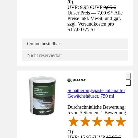
(
0
)
UVP: 9,95 €
UVP
9,95 €
Unser Preis — 7,00 € * Alle
Preise inkl. MwSt. und ggf.
zzgl. Versandkosten pro
ST
7,00 €
*
/
ST
Online bestellbar
Nicht reservierbar
Schattierungspaste Juliana für
Gewächshäuser, 750 ml
Durchschnittliche Bewertung:
5 von 5 Sternen. 1 Bewertung.
(
1
)
UVP: 15,95 €
UVP
15,95 €