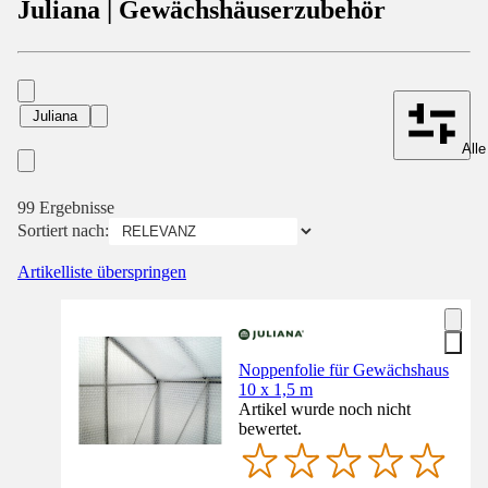
Juliana | Gewächshäuserzubehör
Juliana
Alle
99 Ergebnisse
Sortiert nach:
Artikelliste überspringen
Noppenfolie für Gewächshaus
10 x 1,5 m
Artikel wurde noch nicht
bewertet.