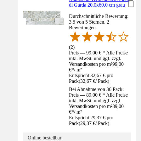
di Garda 20,0x60,0 cm grau
Durchschnittliche Bewertung:
3.5 von 5 Sternen. 2
Bewertungen.
(
2
)
Preis — 99,00 € * Alle Preise
inkl. MwSt. und ggf. zzgl.
Versandkosten pro m²
99,00
€
*
/
m²
Entspricht 32,67 € pro
Pack
(
32,67 €
/
Pack
)
Bei Abnahme von 36 Pack:
Preis — 89,00 € * Alle Preise
inkl. MwSt. und ggf. zzgl.
Versandkosten pro m²
89,00
€
*
/
m²
Entspricht 29,37 € pro
Pack
(
29,37 €
/
Pack
)
Online bestellbar