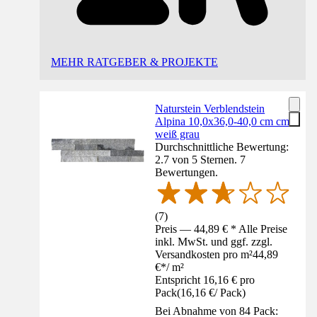
MEHR RATGEBER & PROJEKTE
Naturstein Verblendstein
Alpina 10,0x36,0-40,0 cm cm
weiß grau
Durchschnittliche Bewertung:
2.7 von 5 Sternen. 7
Bewertungen.
(
7
)
Preis — 44,89 € * Alle Preise
inkl. MwSt. und ggf. zzgl.
Versandkosten pro m²
44,89
€
*
/
m²
Entspricht 16,16 € pro
Pack
(
16,16 €
/
Pack
)
Bei Abnahme von 84 Pack: