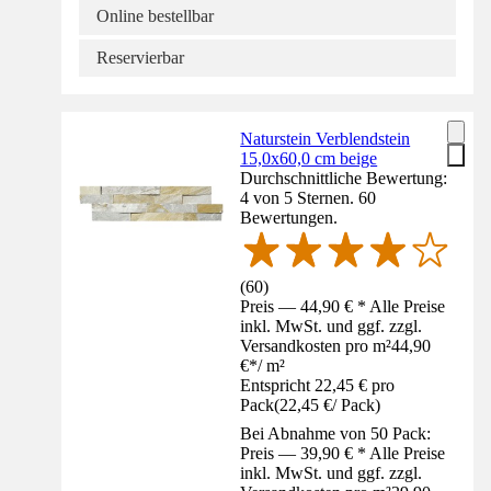
Online bestellbar
Reservierbar
Naturstein Verblendstein
15,0x60,0 cm beige
Durchschnittliche Bewertung:
4 von 5 Sternen. 60
Bewertungen.
(
60
)
Preis — 44,90 € * Alle Preise
inkl. MwSt. und ggf. zzgl.
Versandkosten pro m²
44,90
€
*
/
m²
Entspricht 22,45 € pro
Pack
(
22,45 €
/
Pack
)
Bei Abnahme von 50 Pack:
Preis — 39,90 € * Alle Preise
inkl. MwSt. und ggf. zzgl.