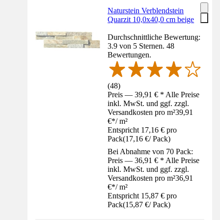
Naturstein Verblendstein
Quarzit 10,0x40,0 cm beige
Durchschnittliche Bewertung:
3.9 von 5 Sternen. 48
Bewertungen.
(
48
)
Preis — 39,91 € * Alle Preise
inkl. MwSt. und ggf. zzgl.
Versandkosten pro m²
39,91
€
*
/
m²
Entspricht 17,16 € pro
Pack
(
17,16 €
/
Pack
)
Bei Abnahme von 70 Pack:
Preis — 36,91 € * Alle Preise
inkl. MwSt. und ggf. zzgl.
Versandkosten pro m²
36,91
€
*
/
m²
Entspricht 15,87 € pro
Pack
(
15,87 €
/
Pack
)