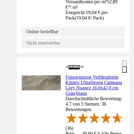
Versandkosten pro m²
52,89
€
*
/
m²
Entspricht 19,04 € pro
Pack
(
19,04 €
/
Pack
)
Online bestellbar
Nicht reservierbar
Feinsteinzeug Verblendstein
Klimex UltraStrong Campana
Grey Nuance 16,0x42,0 cm
Grau;braun
Durchschnittliche Bewertung:
4.7 von 5 Sternen. 36
Bewertungen.
(
36
)
Preis — 29,90 € * Alle Preise