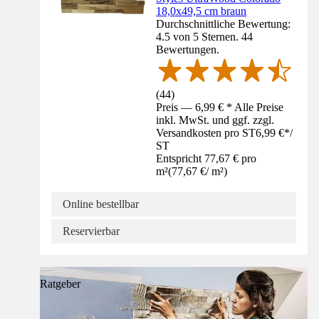
18,0x49,5 cm braun
Durchschnittliche Bewertung:
4.5 von 5 Sternen. 44
Bewertungen.
(
44
)
Preis — 6,99 € * Alle Preise
inkl. MwSt. und ggf. zzgl.
Versandkosten pro ST
6,99 €
*
/
ST
Entspricht 77,67 € pro
m²
(
77,67 €
/
m²
)
Online bestellbar
Reservierbar
Ratgeber