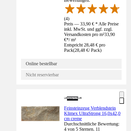
Bewertungen.
(
4
)
Preis — 33,90 € * Alle Preise
inkl. MwSt. und ggf. zzgl.
Versandkosten pro m²
33,90
€
*
/
m²
Entspricht 28,48 € pro
Pack
(
28,48 €
/
Pack
)
Online bestellbar
Nicht reservierbar
Feinsteinzeug Verblendstein
Klimex UltraStrong 16,0x42,0
cm creme
Durchschnittliche Bewertung:
4 von 5 Sternen. 11