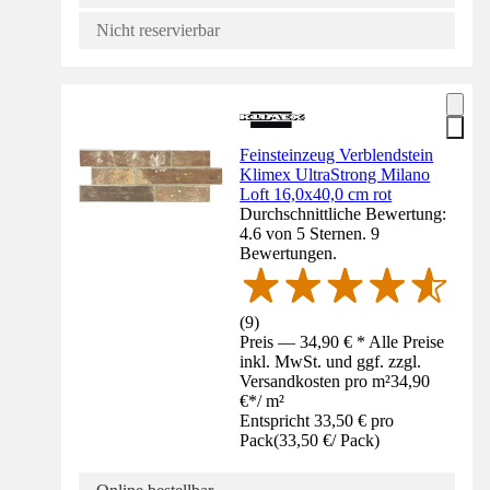
Nicht reservierbar
Feinsteinzeug Verblendstein
Klimex UltraStrong Milano
Loft 16,0x40,0 cm rot
Durchschnittliche Bewertung:
4.6 von 5 Sternen. 9
Bewertungen.
(
9
)
Preis — 34,90 € * Alle Preise
inkl. MwSt. und ggf. zzgl.
Versandkosten pro m²
34,90
€
*
/
m²
Entspricht 33,50 € pro
Pack
(
33,50 €
/
Pack
)