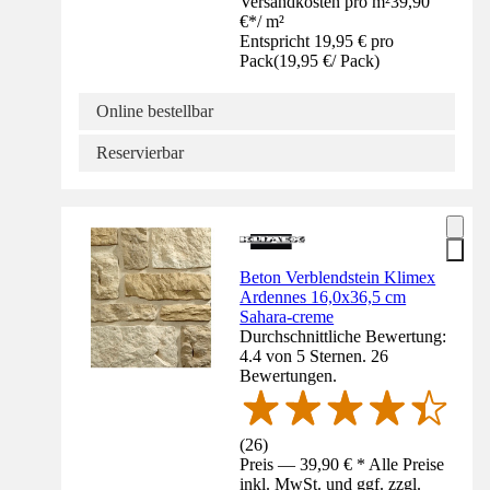
Versandkosten pro m²
39,90
€
*
/
m²
Entspricht 19,95 € pro
Pack
(
19,95 €
/
Pack
)
Online bestellbar
Reservierbar
Beton Verblendstein Klimex
Ardennes 16,0x36,5 cm
Sahara-creme
Durchschnittliche Bewertung:
4.4 von 5 Sternen. 26
Bewertungen.
(
26
)
Preis — 39,90 € * Alle Preise
inkl. MwSt. und ggf. zzgl.