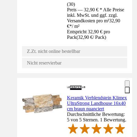
(
30
)
Preis — 32,90 € * Alle Preise
inkl. MwSt. und ggf. zzgl.
Versandkosten pro m²
32,90
€
*
/
m²
Entspricht 32,90 € pro
Pack
(
32,90 €
/
Pack
)
Z.Zt. nicht online bestellbar
Nicht reservierbar
Keramik Verblendstein Klimex
UltraStrong Landhouse 16x40
cm braun nuanciert
Durchschnittliche Bewertung:
5 von 5 Sternen. 1 Bewertung.