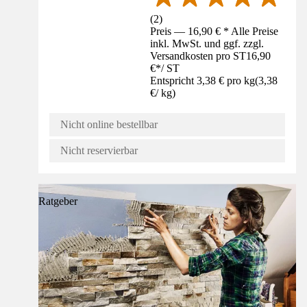
(
2
)
Preis — 16,90 € * Alle Preise
inkl. MwSt. und ggf. zzgl.
Versandkosten pro ST
16,90
€
*
/
ST
Entspricht 3,38 € pro kg
(
3,38
€
/
kg
)
Nicht online bestellbar
Nicht reservierbar
Ratgeber