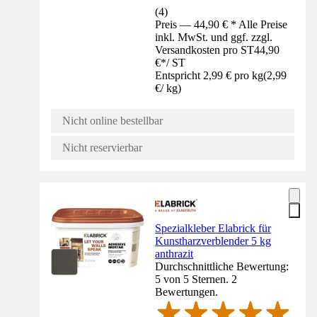
(
4
)
Preis — 44,90 € * Alle Preise
inkl. MwSt. und ggf. zzgl.
Versandkosten pro ST
44,90
€
*
/
ST
Entspricht 2,99 € pro kg
(
2,99
€
/
kg
)
Nicht online bestellbar
Nicht reservierbar
Spezialkleber Elabrick für
Kunstharzverblender 5 kg
anthrazit
Durchschnittliche Bewertung:
5 von 5 Sternen. 2
Bewertungen.