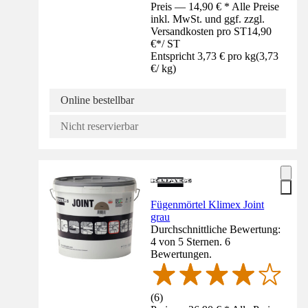
Preis — 14,90 € * Alle Preise
inkl. MwSt. und ggf. zzgl.
Versandkosten pro ST
14,90
€
*
/
ST
Entspricht 3,73 € pro kg
(
3,73
€
/
kg
)
Online bestellbar
Nicht reservierbar
Fügenmörtel Klimex Joint
grau
Durchschnittliche Bewertung:
4 von 5 Sternen. 6
Bewertungen.
(
6
)