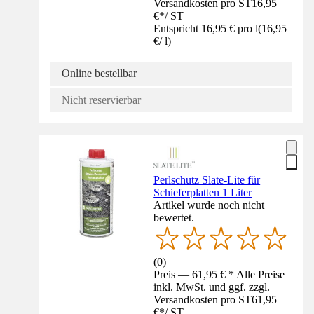
Versandkosten pro ST
16,95
€
*
/
ST
Entspricht 16,95 € pro l
(
16,95
€
/
l
)
Online bestellbar
Nicht reservierbar
Perlschutz Slate-Lite für
Schieferplatten 1 Liter
Artikel wurde noch nicht
bewertet.
(
0
)
Preis — 61,95 € * Alle Preise
inkl. MwSt. und ggf. zzgl.
Versandkosten pro ST
61,95
€
*
/
ST