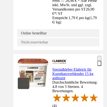
Preis — 26,90 € * Alle Preise
inkl. MwSt. und ggf. zzgl.
Versandkosten pro ST
26,90
€
*
/
ST
Entspricht 1,79 € pro kg
(
1,79
€
/
kg
)
Online bestellbar
Nicht reservierbar
Spezialkleber Elabrick für
Kunstharzverblender 15 kg
anthrazit
Durchschnittliche Bewertung:
4.8 von 5 Sternen. 4
Bewertungen.
(
4
)