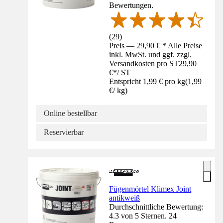
Bewertungen.
(
29
)
Preis — 29,90 € * Alle Preise
inkl. MwSt. und ggf. zzgl.
Versandkosten pro ST
29,90
€
*
/
ST
Entspricht 1,99 € pro kg
(
1,99
€
/
kg
)
Online bestellbar
Reservierbar
Fügenmörtel Klimex Joint
antikweiß
Durchschnittliche Bewertung:
4.3 von 5 Sternen. 24