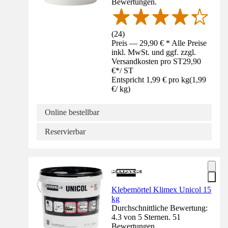
Bewertungen.
(
24
)
Preis — 29,90 € * Alle Preise
inkl. MwSt. und ggf. zzgl.
Versandkosten pro ST
29,90
€
*
/
ST
Entspricht 1,99 € pro kg
(
1,99
€
/
kg
)
Online bestellbar
Reservierbar
Klebemörtel Klimex Unicol 15
kg
Durchschnittliche Bewertung:
4.3 von 5 Sternen. 51
Bewertungen.