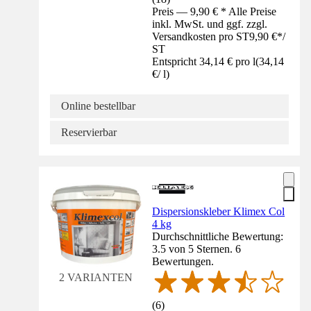
Preis — 9,90 € * Alle Preise
inkl. MwSt. und ggf. zzgl.
Versandkosten pro ST
9,90 €
*
/
ST
Entspricht 34,14 € pro l
(
34,14
€
/
l
)
Online bestellbar
Reservierbar
Dispersionskleber Klimex Col
4 kg
Durchschnittliche Bewertung:
3.5 von 5 Sternen. 6
Bewertungen.
2 VARIANTEN
(
6
)