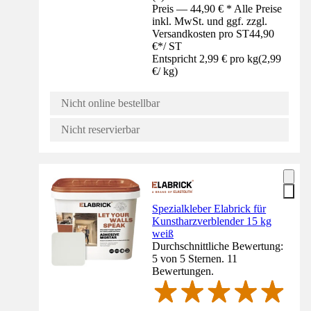
Preis — 44,90 € * Alle Preise
inkl. MwSt. und ggf. zzgl.
Versandkosten pro ST
44,90
€
*
/
ST
Entspricht 2,99 € pro kg
(
2,99
€
/
kg
)
Nicht online bestellbar
Nicht reservierbar
Spezialkleber Elabrick für
Kunstharzverblender 15 kg
weiß
Durchschnittliche Bewertung:
5 von 5 Sternen. 11
Bewertungen.