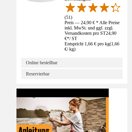
(
51
)
Preis — 24,90 € * Alle Preise
inkl. MwSt. und ggf. zzgl.
Versandkosten pro ST
24,90
€
*
/
ST
Entspricht 1,66 € pro kg
(
1,66
€
/
kg
)
Online bestellbar
Reservierbar
Anleitung