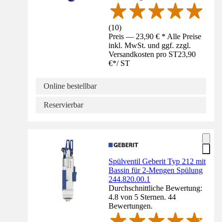
(
10
)
Preis — 23,90 € * Alle Preise
inkl. MwSt. und ggf. zzgl.
Versandkosten pro ST
23,90
€
*
/
ST
Online bestellbar
Reservierbar
Spülventil Geberit Typ 212 mit
Bassin für 2-Mengen Spülung
244.820.00.1
Durchschnittliche Bewertung:
4.8 von 5 Sternen. 44
Bewertungen.