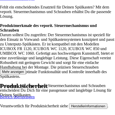
Fehlt ein entscheidendes Ersatzteil für Deinen Spülkasten? Mit dem
veporit. Steuermechanismus und Schrauben erhältst Du die passende
Lösung.
Produktmerkmale des veporit. Steuermechanismus und
Schrauben
Darum solltest Du zugreifen: Der Steuermechanismus ist speziell für
den Einsatz in Vorwand- und Spülkastensystemen konzipiert und passt
zu Unterputz-Spülkästen. Er ist kompatibel mit den Modellen
ICUBOX FR 1120, ICUBOX WC 1120, ICUBOX WC 850 und
UMIBOX WC 1060. Gefertigt aus hochwertigem Kunststoff, bietet er
eine zuverlässige und langlebige Leistung. Diese Eigenschaft vereint
Robustheit mit geringem Gewicht und sorgt für eine einfache
Handhabung bei der Montage. Die präzisen Steuerschrauben
gewährleisten optimale Funktionalität und Kontrolle innerhalb des
Mehr anzeigen
Spülkastens.
Produktsicherheit
Festgezurrt: Mit dem veporit. Steuermechanismus und Schrauben
entscheidest Du Dich für eine passgenaue und langlebige Lösung für
Deinen Spülkasten.
Bereich überspringen
Verantwortlich für Produktsicherheit siehe
.
Herstellerinformationen