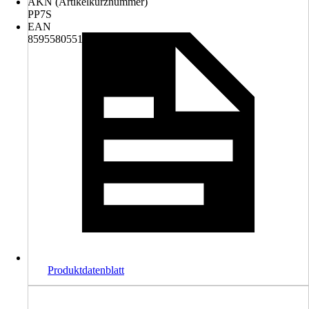
AKN (Artikelkurznummer)
PP7S
EAN
8595580551155
Produktdatenblatt