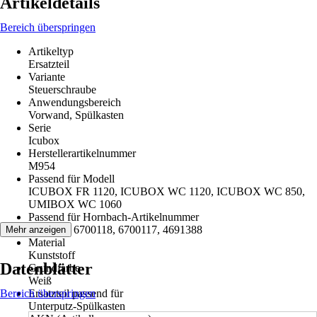
Artikeldetails
Bereich überspringen
Artikeltyp
Ersatzteil
Variante
Steuerschraube
Anwendungsbereich
Vorwand, Spülkasten
Serie
Icubox
Herstellerartikelnummer
M954
Passend für Modell
ICUBOX FR 1120, ICUBOX WC 1120, ICUBOX WC 850,
UMIBOX WC 1060
Passend für Hornbach-Artikelnummer
6700125, 6700118, 6700117, 4691388
Mehr anzeigen
Material
Kunststoff
Datenblätter
Grundfarbe
Weiß
Bereich überspringen
Ersatzteil passend für
Unterputz-Spülkasten