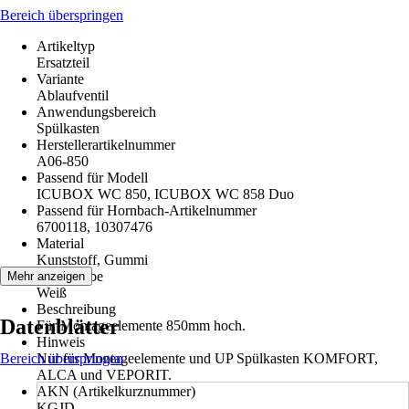
Bereich überspringen
Artikeltyp
Ersatzteil
Variante
Ablaufventil
Anwendungsbereich
Spülkasten
Herstellerartikelnummer
A06-850
Passend für Modell
ICUBOX WC 850, ICUBOX WC 858 Duo
Passend für Hornbach-Artikelnummer
6700118, 10307476
Material
Kunststoff, Gummi
Grundfarbe
Mehr anzeigen
Weiß
Beschreibung
Datenblätter
Für Montageelemente 850mm hoch.
Hinweis
Bereich überspringen
Nur für Montageelemente und UP Spülkasten KOMFORT,
ALCA und VEPORIT.
AKN (Artikelkurznummer)
KGJD