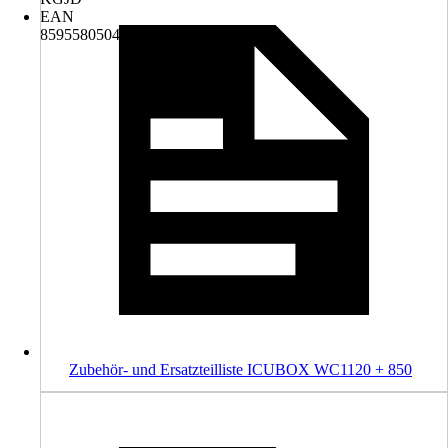
EAN
8595580504571
Zubehör- und Ersatzteilliste ICUBOX WC1120 + 850