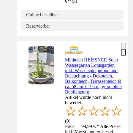
€
*
/
ST
Online bestellbar
Reservierbar
Miniteich HEISSNER Solar
Wassergarten Lotusgarden
inkl. Wasserspielpumpe und
Beleuchtung - Dekoteich,
Balkonteich, Terrassenteich Ø
ca. 58 cm x 19 cm, grau, ohne
Bepflanzung
Artikel wurde noch nicht
bewertet.
(
0
)
Preis — 99,99 € * Alle Preise
inkl. MwSt. und ggf. zzgl.