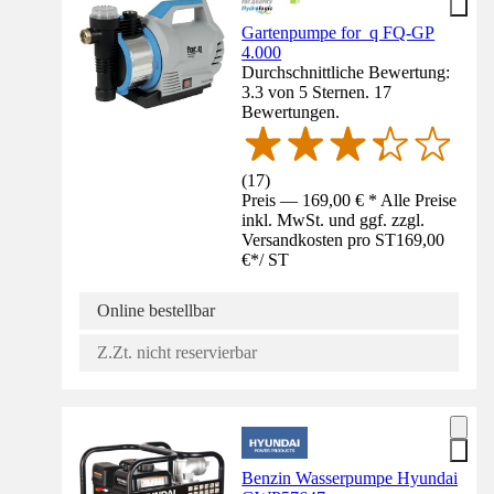
Gartenpumpe for_q FQ-GP
4.000
Durchschnittliche Bewertung:
3.3 von 5 Sternen. 17
Bewertungen.
(
17
)
Preis — 169,00 € * Alle Preise
inkl. MwSt. und ggf. zzgl.
Versandkosten pro ST
169,00
€
*
/
ST
Online bestellbar
Z.Zt. nicht reservierbar
Benzin Wasserpumpe Hyundai