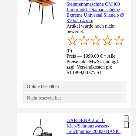
Steintrennmaschine CM400
Junior inkl. Diamantscheibe
Extreme Universal Silencio Ø
350x25,4 mm
Artikel wurde noch nicht
bewertet.
(
0
)
Preis — 1999,00 € * Alle
Preise inkl. MwSt. und ggf.
zzgl. Versandkosten pro
ST
1999,00 €
*
/
ST
Online bestellbar
Nicht reservierbar
GARDENA 2-in-1-
Klar-/Schmutzwasser-
Tauchpumpe 20000 BASIC