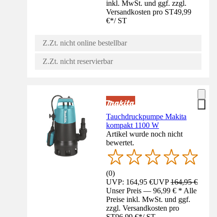
inkl. MwSt. und ggf. zzgl.
Versandkosten pro ST
49,99
€
*
/
ST
Z.Zt. nicht online bestellbar
Z.Zt. nicht reservierbar
Tauchdruckpumpe Makita
kompakt 1100 W
Artikel wurde noch nicht
bewertet.
(
0
)
UVP: 164,95 €
UVP
164,95 €
Unser Preis — 96,99 € * Alle
Preise inkl. MwSt. und ggf.
zzgl. Versandkosten pro
ST
96,99 €
*
/
ST