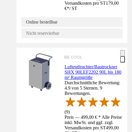
Versandkosten pro ST
179,00
€
*
/
ST
Online bestellbar
Nicht reservierbar
Luftentfeuchter/Bautrockner
SHX 90LEF2202 90L bis 180
m² Raumgröße
Durchschnittliche Bewertung:
4.9 von 5 Sternen. 9
Bewertungen.
(
9
)
Preis — 499,00 € * Alle Preise
inkl. MwSt. und ggf. zzgl.
Versandkosten pro ST
499,00