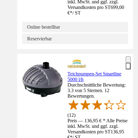
inkl. MwSt. und ggf. zzgl.
Versandkosten pro ST
699,00
€
*
/
ST
Online bestellbar
Reservierbar
Teichpumpen-Set Smartline
5000 l/h
Durchschnittliche Bewertung:
3.3 von 5 Sternen. 12
Bewertungen.
(
12
)
Preis — 136,95 € * Alle Preise
inkl. MwSt. und ggf. zzgl.
Versandkosten pro ST
136,95
€
*
/
ST