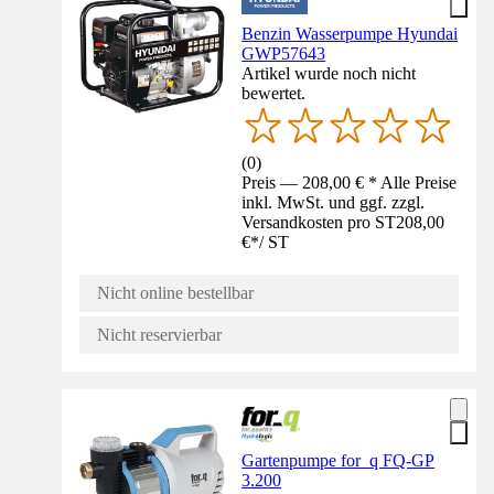
Benzin Wasserpumpe Hyundai
GWP57643
Artikel wurde noch nicht
bewertet.
(
0
)
Preis — 208,00 € * Alle Preise
inkl. MwSt. und ggf. zzgl.
Versandkosten pro ST
208,00
€
*
/
ST
Nicht online bestellbar
Nicht reservierbar
Gartenpumpe for_q FQ-GP
3.200