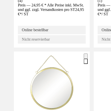
(
4
)
(
1
)
Preis — 24,95 € * Alle Preise inkl. MwSt.
Preis — 
und ggf. zzgl. Versandkosten pro ST
24,95
und ggf.
€
*
/
ST
€
*
/
ST
Online bestellbar
Online
Nicht reservierbar
Nicht 