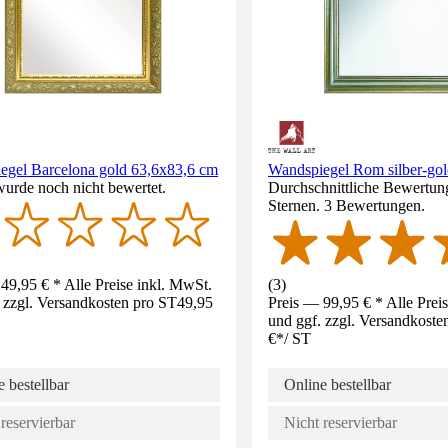
egel Barcelona gold 63,6x83,6 cm
Wandspiegel Rom silber-go
wurde noch nicht bewertet.
Durchschnittliche Bewertung
Sternen. 3 Bewertungen.
49,95 € * Alle Preise inkl. MwSt.
(
3
)
 zzgl. Versandkosten pro ST
49,95
Preis — 99,95 € * Alle Prei
und ggf. zzgl. Versandkoste
€
*
/
ST
 bestellbar
Online bestellbar
reservierbar
Nicht reservierbar