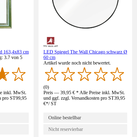
ld 163,4x83 cm
LED Spiegel The Wall Chicago schwarz Ø
: 3.7 von 5
60 cm
Artikel wurde noch nicht bewertet.
(
0
)
se inkl. MwSt.
Preis — 39,95 € * Alle Preise inkl. MwSt.
n pro ST
99,95
und ggf. zzgl. Versandkosten pro ST
39,95
€
*
/
ST
Online bestellbar
Nicht reservierbar