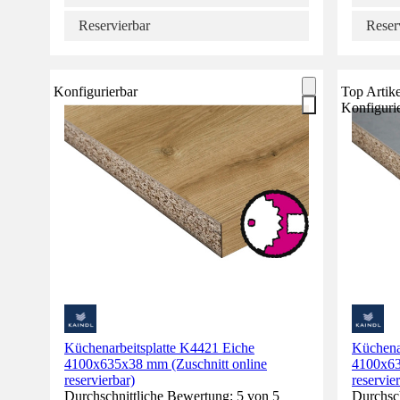
Reservierbar
Reser
Konfigurierbar
Top Artike
Konfiguri
Küchenarbeitsplatte K4421 Eiche
Küchena
4100x635x38 mm (Zuschnitt online
4100x63
reservierbar)
reservie
Durchschnittliche Bewertung: 5 von 5
Durchsch