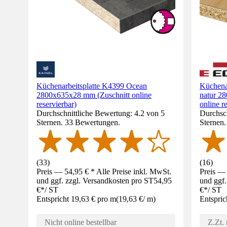
Küchenarbeitsplatte K4399 Ocean
Küchena
2800x635x28 mm (Zuschnitt online
natur 28
reservierbar)
online r
Durchschnittliche Bewertung: 4.2 von 5
Durchsch
Sternen. 33 Bewertungen.
Sternen
(
33
)
(
16
)
Preis — 54,95 € * Alle Preise inkl. MwSt.
Preis — 
und ggf. zzgl. Versandkosten pro ST
54,95
und ggf.
€
*
/
ST
€
*
/
ST
Entspricht 19,63 € pro m
(
19,63 €
/
m
)
Entspric
Nicht online bestellbar
Z.Zt. 