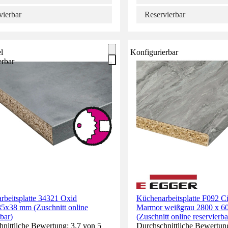
vierbar
Reservierbar
l
Konfigurierbar
erbar
rbeitsplatte 34321 Oxid
Küchenarbeitsplatte F092 Ci
5x38 mm (Zuschnitt online
Marmor weißgrau 2800 x 6
rbar)
(Zuschnitt online reservierba
nittliche Bewertung: 3.7 von 5
Durchschnittliche Bewertun