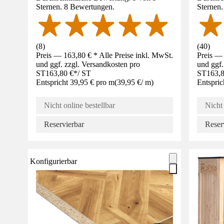
Sternen. 8 Bewertungen.
Sternen
(
8
)
(
40
)
Preis — 163,80 € * Alle Preise inkl. MwSt.
Preis — 
und ggf. zzgl. Versandkosten pro
und ggf.
ST
163,80 €
*
/
ST
ST
163,8
Entspricht 39,95 € pro m
(
39,95 €
/
m
)
Entspric
Nicht online bestellbar
Nicht 
Reservierbar
Reser
Konfigurierbar