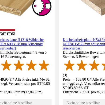
rbeitsplatte H1318 Wildeiche
Küchenarbeitsplatte K5413
00 x 600 x 28 mm (Zuschnitt
4100x635x38 mm (Zuschnitt
eservierbar)
reservierbar)
nittliche Bewertung: 4.9 von 5
Durchschnittliche Bewertun
. 16 Bewertungen.
Sternen. 3 Bewertungen.
(
3
)
49,95 € * Alle Preise inkl. MwSt.
Preis — 163,80 € * Alle Pre
 zzgl. Versandkosten pro ST
49,95
und ggf. zzgl. Versandkoste
ST
163,80 €
*
/
ST
ht 17,84 € pro m
(
17,84 €
/
m
)
Entspricht 39,95 € pro m
(
39
nicht online bestellbar
Nicht online bestellbar