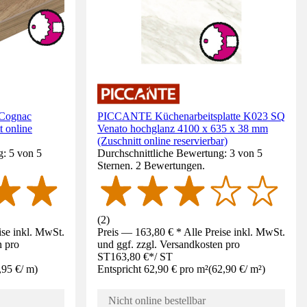
 Cognac
PICCANTE Küchenarbeitsplatte K023 SQ
 online
Venato hochglanz 4100 x 635 x 38 mm
(Zuschnitt online reservierbar)
g: 5 von 5
Durchschnittliche Bewertung: 3 von 5
Sternen. 2 Bewertungen.
(
2
)
ise inkl. MwSt.
Preis — 163,80 € * Alle Preise inkl. MwSt.
n pro
und ggf. zzgl. Versandkosten pro
ST
163,80 €
*
/
ST
,95 €
/
m
)
Entspricht 62,90 € pro m²
(
62,90 €
/
m²
)
Nicht online bestellbar