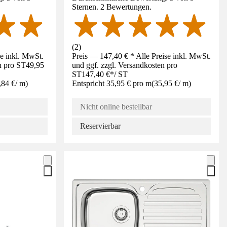
Sternen. 2 Bewertungen.
(
2
)
se inkl. MwSt.
Preis — 147,40 € * Alle Preise inkl. MwSt.
n pro ST
49,95
und ggf. zzgl. Versandkosten pro
ST
147,40 €
*
/
ST
,84 €
/
m
)
Entspricht 35,95 € pro m
(
35,95 €
/
m
)
Nicht online bestellbar
Reservierbar