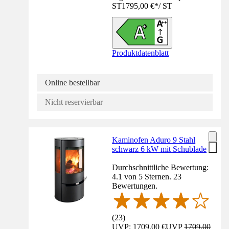
ST
1795,00 €
*
/
ST
Produktdatenblatt
Online bestellbar
Nicht reservierbar
Kaminofen Aduro 9 Stahl
schwarz 6 kW mit Schublade
Durchschnittliche Bewertung:
4.1 von 5 Sternen. 23
Bewertungen.
(
23
)
UVP: 1709,00 €
UVP
1709,00