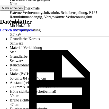
Nein
Leistungsmerkmale
Mehr anzeigen
Externe Verbrennungsluftzufuhr, Scheibenspülung, RLU -
Raumluftunabhängig, Vorgewärmte Verbrennungsluft
Datenblätter
Variante
Mit Holzfach
Bereich überspringen
Nennwärmeleistung
6,7 kW
Grundfarbe Korpus
Schwarz
Material Verkleidung
Stahl
Grundfarbe Verkleidung
Schwarz
Rauchrohranschluss
Oben
Maße (BxHxT)
63 cm x 84 cm x 40 cm
Abstand (seite/hinten/vorne)
700 mm x 100 mm x 1000 mm
Höhe sichtbares Scheibenmaß
39 cm
Breite sichtbares Scheibenmaß
47 cm
Durchmesser Rauchrohr