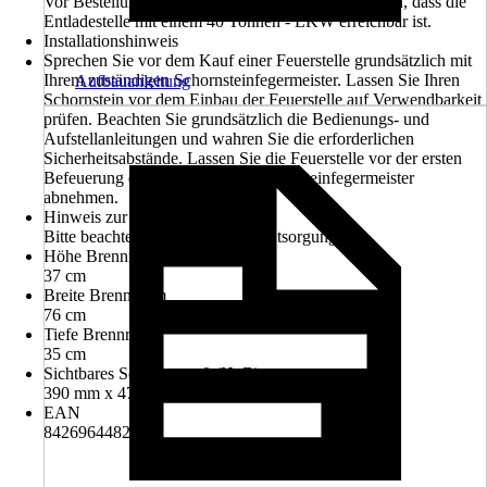
Vor Bestellung muss vom Kunden sichergestellt sein, dass die
Entladestelle mit einem 40 Tonnen - LKW erreichbar ist.
Installationshinweis
Sprechen Sie vor dem Kauf einer Feuerstelle grundsätzlich mit
Ihrem zuständigen Schornsteinfegermeister. Lassen Sie Ihren
Aufbauanleitung
Schornstein vor dem Einbau der Feuerstelle auf Verwendbarkeit
prüfen. Beachten Sie grundsätzlich die Bedienungs- und
Aufstellanleitungen und wahren Sie die erforderlichen
Sicherheitsabstände. Lassen Sie die Feuerstelle vor der ersten
Befeuerung durch den Bezirksschornsteinfegermeister
abnehmen.
Hinweis zur Entsorgung
Bitte beachte die Hinweise zur Entsorgung
Höhe Brennraum
37 cm
Breite Brennraum
76 cm
Tiefe Brennraum
35 cm
Sichtbares Scheibenmaß (HxB)
390 mm x 470 mm
EAN
8426964482058