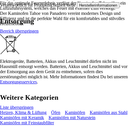
Für das optimale Feuererlebnis verfügt der Kaminofen Tahoe über ein
Verantwortlich für Produktsicherheit siehe
.
Herstellerinformationen
Luftzufuhrsystem, welches das Feuer mit externer Luft versorgt.
Der Kaminofen Tahoe von Panadero vereint modernes Design und
Effizienz und ist die perfekte Wahl für ein komfortables und stilvolles
Entsorgung
Heizerlebnis.
Bereich überspringen
Elektrogeräte, Batterien, Akkus und Leuchtmittel dürfen nicht im
Hausmüll entsorgt werden. Batterien, Akkus und Leuchtmittel sind vor
der Entsorgung aus dem Gerät zu entnehmen, sofern dies
zerstörungsfrei möglich ist. Mehr Informationen findest Du bei unseren
Entsorgungsservices
.
Weitere Kategorien
Liste überspringen
Heizen, Klima & Lüftung
Öfen
Kaminöfen
Kaminöfen aus Stahl
Kaminöfen mit Keramik
Kaminöfen mit Naturstein
Kaminöfen mit Feinstaubfilter