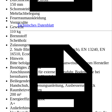
150 mm
Schornsteinbelegung
Mehrfachbelegung
Feuerraumauskleidung
Vermiculite
Technisches Datenblatt
Gewicht
110 kg
Brennstoff
Scheitholz
Zulassungen
2. Stufe BImSchV, §15a B-VG (Österreich), EN 13240, EN
16510, Ecodesign 2022
Hinweis
Bitte befolgen Sie die Installationsanweisungen vom Hersteller
Benötigtes Zubehör
Anschlussstutzen für externe Luftzufuhr, Bodenplatte bei
brennbaren Böden, Kaminbesteck
Beiliegendes Zubehör
Handschuh, Bedienungsanleitung, Ausbesserungslack
Raumheizvermögen
200 m³
Energieeffizienzklasse
A+
Anlieferhinweis