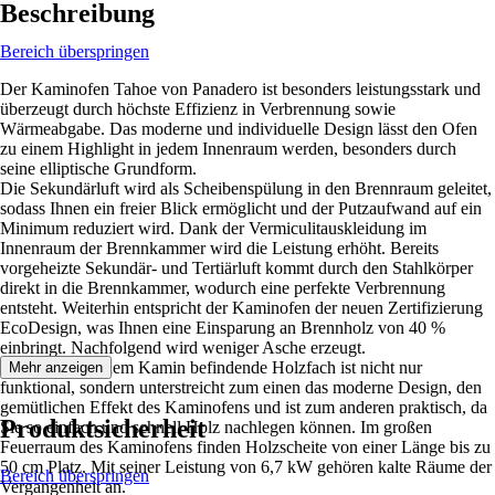
Beschreibung
Bereich überspringen
Der Kaminofen Tahoe von Panadero ist besonders leistungsstark und
überzeugt durch höchste Effizienz in Verbrennung sowie
Wärmeabgabe. Das moderne und individuelle Design lässt den Ofen
zu einem Highlight in jedem Innenraum werden, besonders durch
seine elliptische Grundform.
Die Sekundärluft wird als Scheibenspülung in den Brennraum geleitet,
sodass Ihnen ein freier Blick ermöglicht und der Putzaufwand auf ein
Minimum reduziert wird. Dank der Vermiculitauskleidung im
Innenraum der Brennkammer wird die Leistung erhöht. Bereits
vorgeheizte Sekundär- und Tertiärluft kommt durch den Stahlkörper
direkt in die Brennkammer, wodurch eine perfekte Verbrennung
entsteht. Weiterhin entspricht der Kaminofen der neuen Zertifizierung
EcoDesign, was Ihnen eine Einsparung an Brennholz von 40 %
einbringt. Nachfolgend wird weniger Asche erzeugt.
Das sich unter dem Kamin befindende Holzfach ist nicht nur
Mehr anzeigen
funktional, sondern unterstreicht zum einen das moderne Design, den
gemütlichen Effekt des Kaminofens und ist zum anderen praktisch, da
Produktsicherheit
Sie so einfach und schnell Holz nachlegen können. Im großen
Feuerraum des Kaminofens finden Holzscheite von einer Länge bis zu
50 cm Platz. Mit seiner Leistung von 6,7 kW gehören kalte Räume der
Bereich überspringen
Vergangenheit an.