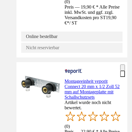
(
0
)
Preis — 19,90 € * Alle Preise
inkl. MwSt. und ggf. zzgl.
Versandkosten pro ST
19,90
€
*
/
ST
Online bestellbar
Nicht reservierbar
Montageeinheit veporit
Connect 20 mm x 1/2 Zoll 52
mm auf Montageplatte mit
Schallschutzsets
Artikel wurde noch nicht
bewertet.
(
0
)
Preis — 22,90 € * Alle Preise