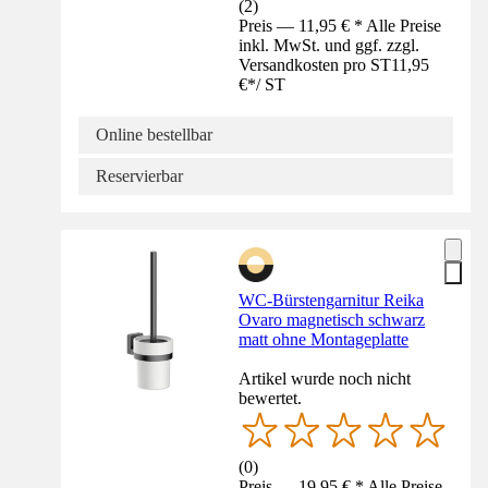
(
2
)
Preis — 11,95 € * Alle Preise
inkl. MwSt. und ggf. zzgl.
Versandkosten pro ST
11,95
€
*
/
ST
Online bestellbar
Reservierbar
WC-Bürstengarnitur Reika
Ovaro magnetisch schwarz
matt ohne Montageplatte
Artikel wurde noch nicht
bewertet.
(
0
)
Preis — 19,95 € * Alle Preise