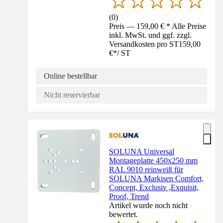
(
0
)
Preis — 159,00 € * Alle Preise
inkl. MwSt. und ggf. zzgl.
Versandkosten pro ST
159,00
€
*
/
ST
Online bestellbar
Nicht reservierbar
SOLUNA Universal
Montageplatte 450x250 mm
RAL 9010 reinweiß für
SOLUNA Markisen Comfort,
Concept, Exclusiv ,Exquisit,
Proof, Trend
Artikel wurde noch nicht
bewertet.