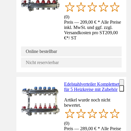
(
0
)
Preis — 209,00 € * Alle Preise
inkl. MwSt. und ggf. zzgl.
Versandkosten pro ST
209,00
€
*
/
ST
Online bestellbar
Nicht reservierbar
Edelstahlverteiler Komplettset
für 5 Heizkreise mit Zubehör
Artikel wurde noch nicht
bewertet.
(
0
)
Preis — 289,00 € * Alle Preise