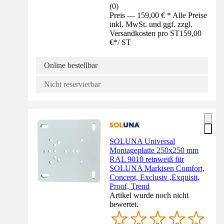
(
0
)
Preis — 159,00 € * Alle Preise
inkl. MwSt. und ggf. zzgl.
Versandkosten pro ST
159,00
€
*
/
ST
Online bestellbar
Nicht reservierbar
SOLUNA Universal
Montageplatte 250x250 mm
RAL 9010 reinweiß für
SOLUNA Markisen Comfort,
Concept, Exclusiv ,Exquisit,
Proof, Trend
Artikel wurde noch nicht
bewertet.