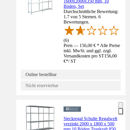
1600x2000x350 mm, 10
Böden, Set
Durchschnittliche Bewertung:
1.7 von 5 Sternen. 6
Bewertungen.
(
6
)
Preis — 156,00 € * Alle Preise
inkl. MwSt. und ggf. zzgl.
Versandkosten pro ST
156,00
€
*
/
ST
Online bestellbar
Nicht reservierbar
Steckregal Schulte Regalwelt
verzinkt 2000 x 1800 x 500
mm 10 Böden Tragkraft 850