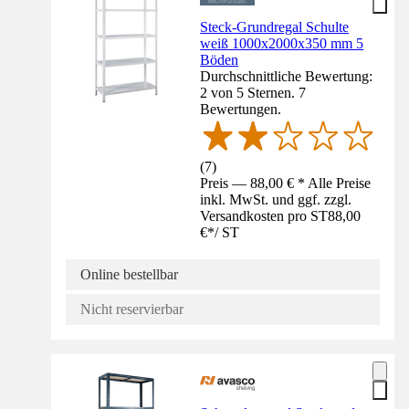
Steck-Grundregal Schulte
weiß 1000x2000x350 mm 5
Böden
Durchschnittliche Bewertung:
2 von 5 Sternen. 7
Bewertungen.
(
7
)
Preis — 88,00 € * Alle Preise
inkl. MwSt. und ggf. zzgl.
Versandkosten pro ST
88,00
€
*
/
ST
Online bestellbar
Nicht reservierbar