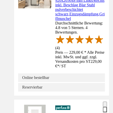
920x2050x8 mm Links/Rechts
inkl. Beschlag Blar Stahl
pulverbeschichtet
schwarz,Einzugsdämpfung,Gri
ffmuschel
Durchschnittliche Bewertung:
4.8 von 5 Sternen. 4
Bewertungen.
(
4
)
Preis — 229,00 € * Alle Preise
inkl. MwSt. und ggf. zzgl.
Versandkosten pro ST
229,00
€
*
/
ST
Online bestellbar
Reservierbar