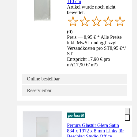
110 cm
Artikel wurde noch nicht
bewertet.
(
0
)
Preis — 8,95 € * Alle Preise
inkl. MwSt. und ggf. zzgl.
Versandkosten pro ST
8,95 €
*
/
ST
Entspricht 17,90 € pro
m²
(
17,90 €
/
m²
)
Online bestellbar
Reservierbar
Pertura Glastür Glera Satin
834 x 1972 x 8 mm Links für
Beschlag Studio Office