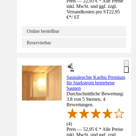
Preis — 22,95 € * Alle Preise
inkl. MwSt. und ggf. zzgl.
Versandkosten pro ST
22,95
€
*
/
ST
Online bestellbar
Reservierbar
Saunaleuchte Karibu Premium
für Starkstrom betriebene
Saunen
Durchschnittliche Bewertung:
3.8 von 5 Sternen. 4
Bewertungen.
(
4
)
Preis — 52,95 € * Alle Preise
inkl. MwSt. und ggf. zzgl.