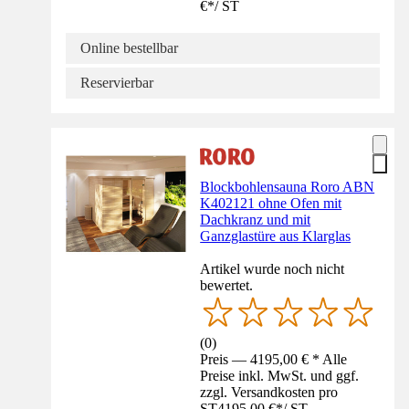
€
*
/
ST
Online bestellbar
Reservierbar
Blockbohlensauna Roro ABN
K402121 ohne Ofen mit
Dachkranz und mit
Ganzglastüre aus Klarglas
Artikel wurde noch nicht
bewertet.
(
0
)
Preis — 4195,00 € * Alle
Preise inkl. MwSt. und ggf.
zzgl. Versandkosten pro
ST
4195,00 €
*
/
ST