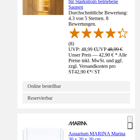
für Starkstrom betriebene
Saunen
Durchschnittliche Bewertung:
4.3 von 5 Sternen. 8
Bewertungen.
(
8
)
UVP: 48,99 €
UVP
48,99 €
Unser Preis — 42,90 € * Alle
Preise inkl. MwSt. und ggf.
zzgl. Versandkosten pro
ST
42,90 €
*
/
ST
Online bestellbar
Reservierbar
Aquarium MARINA Marina
30 x 20 x 20 cm