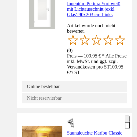
Innentüre Pertura Yori weiß
mit Lichtausschnitt (exkl.
Glas) 90x203 cm Links
Artikel wurde noch nicht
bewertet.
(
0
)
Preis — 109,95 € * Alle Preise
inkl. MwSt. und ggf. zzgl.
Versandkosten pro ST
109,95
€
*
/
ST
Online bestellbar
Nicht reservierbar
Saunaleuchte Karibu Classic