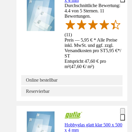
x 4 mm
Durchschnittliche Bewertung:
4.4 von 5 Sternen. 11
Bewertungen.
(
11
)
Preis — 5,95 € * Alle Preise
inkl. MwSt. und ggf. zzgl.
Versandkosten pro ST
5,95 €
*
/
ST
Entspricht 47,60 € pro
m²
(
47,60 €
/
m²
)
Online bestellbar
Reservierbar
Hobbyglas glatt klar 500 x 500
x 4 mm