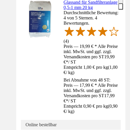
Glassand für Sandfilteranlage
0,5-1 mm 20 kg
Durchschnittliche Bewertung:
4 von 5 Sternen. 4
Bewertungen.
(
4
)
Preis — 19,99 € * Alle Preise
inkl. MwSt. und ggf. zzgl.
Versandkosten pro ST
19,99
€
*
/
ST
Entspricht 1,00 € pro kg
(
1,00
€
/
kg
)
Bei Abnahme von 48 ST:
Preis — 17,99 € * Alle Preise
inkl. MwSt. und ggf. zzgl.
Versandkosten pro ST
17,99
€
*
/
ST
Entspricht 0,90 € pro kg
(
0,90
€
/
kg
)
Online bestellbar