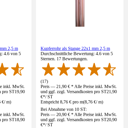
1 mm 2,5 m
Kupferrohr als Stange 22x1 mm 2,5 m
: 4.6 von 5
Durchschnittliche Bewertung: 4.6 von 5
Sternen. 17 Bewertungen.
(
17
)
se inkl. MwSt.
Preis — 21,90 € * Alle Preise inkl. MwSt.
n pro ST
19,90
und ggf. zzgl. Versandkosten pro ST
21,90
€
*
/
ST
6 €
/
m
)
Entspricht 8,76 € pro m
(
8,76 €
/
m
)
Bei Abnahme von 10 ST:
se inkl. MwSt.
Preis — 20,90 € * Alle Preise inkl. MwSt.
n pro ST
18,90
und ggf. zzgl. Versandkosten pro ST
20,90
€
*
/
ST