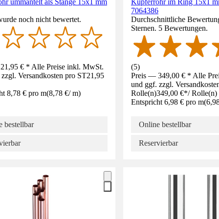
ohr ummantelt als Stange 15x1 mm
Kupferrohr im Ring 15x1 
7064386
wurde noch nicht bewertet.
Durchschnittliche Bewertung
Sternen. 5 Bewertungen.
21,95 € * Alle Preise inkl. MwSt.
(
5
)
 zzgl. Versandkosten pro ST
21,95
Preis — 349,00 € * Alle Pre
und ggf. zzgl. Versandkoste
ht 8,78 € pro m
(
8,78 €
/
m
)
Rolle(n)
349,00 €
*
/
Rolle(n)
Entspricht 6,98 € pro m
(
6,9
 bestellbar
Online bestellbar
vierbar
Reservierbar