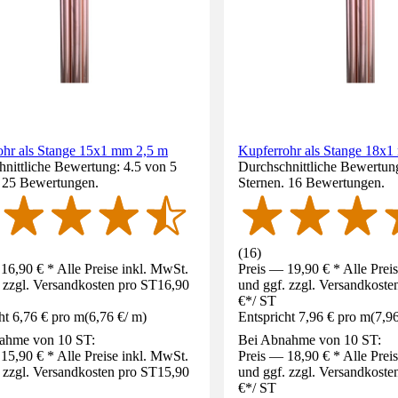
ohr als Stange 15x1 mm 2,5 m
Kupferrohr als Stange 18x
nittliche Bewertung: 4.5 von 5
Durchschnittliche Bewertung
. 25 Bewertungen.
Sternen. 16 Bewertungen.
(
16
)
16,90 € * Alle Preise inkl. MwSt.
Preis — 19,90 € * Alle Prei
 zzgl. Versandkosten pro ST
16,90
und ggf. zzgl. Versandkoste
€
*
/
ST
ht 6,76 € pro m
(
6,76 €
/
m
)
Entspricht 7,96 € pro m
(
7,9
ahme von 10 ST:
Bei Abnahme von 10 ST:
15,90 € * Alle Preise inkl. MwSt.
Preis — 18,90 € * Alle Prei
 zzgl. Versandkosten pro ST
15,90
und ggf. zzgl. Versandkoste
€
*
/
ST