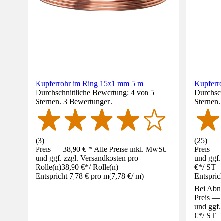
Kupferrohr im Ring 15x1 mm 5 m
Kupferr
Durchschnittliche Bewertung: 4 von 5
Durchsch
Sternen. 3 Bewertungen.
Sternen
(
3
)
(
25
)
Preis — 38,90 € * Alle Preise inkl. MwSt.
Preis — 
und ggf. zzgl. Versandkosten pro
und ggf.
Rolle(n)
38,90 €
*
/
Rolle(n)
€
*
/
ST
Entspricht 7,78 € pro m
(
7,78 €
/
m
)
Entspric
Bei Abn
Preis — 
und ggf.
€
*
/
ST