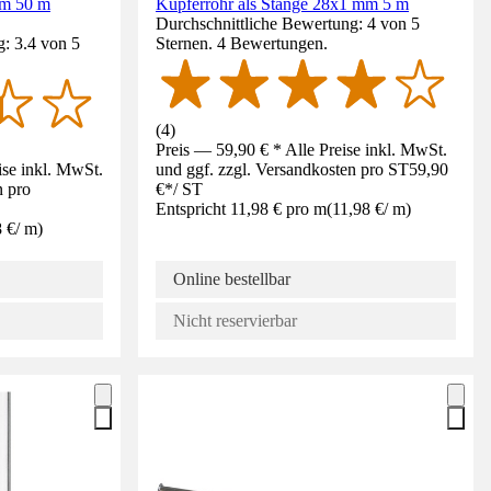
mm 50 m
Kupferrohr als Stange 28x1 mm 5 m
Durchschnittliche Bewertung: 4 von 5
: 3.4 von 5
Sternen. 4 Bewertungen.
(
4
)
Preis — 59,90 € * Alle Preise inkl. MwSt.
ise inkl. MwSt.
und ggf. zzgl. Versandkosten pro ST
59,90
n pro
€
*
/
ST
Entspricht 11,98 € pro m
(
11,98 €
/
m
)
8 €
/
m
)
Online bestellbar
Nicht reservierbar