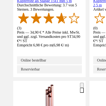
Kupferrohr als Stange 15x1 mm 5 m
Kupferr
Durchschnittliche Bewertung: 3.7 von 5
2,5 m
Sternen. 3 Bewertungen.
Artikel 
(
3
)
(
0
)
Preis — 34,90 € * Alle Preise inkl. MwSt.
Preis — 
und ggf. zzgl. Versandkosten pro ST
34,90
und ggf.
€
*
/
ST
€
*
/
ST
Entspricht 6,98 € pro m
(
6,98 €
/
m
)
Entspric
Online bestellbar
Online
Reservierbar
Reser