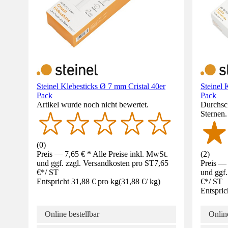
Steinel Klebesticks Ø 7 mm Cristal 40er
Steinel 
Pack
Pack
Artikel wurde noch nicht bewertet.
Durchsch
Sternen
(
0
)
Preis — 7,65 € * Alle Preise inkl. MwSt.
(
2
)
und ggf. zzgl. Versandkosten pro ST
7,65
Preis — 
€
*
/
ST
und ggf.
Entspricht 31,88 € pro kg
(
31,88 €
/
kg
)
€
*
/
ST
Entspric
Online bestellbar
Online