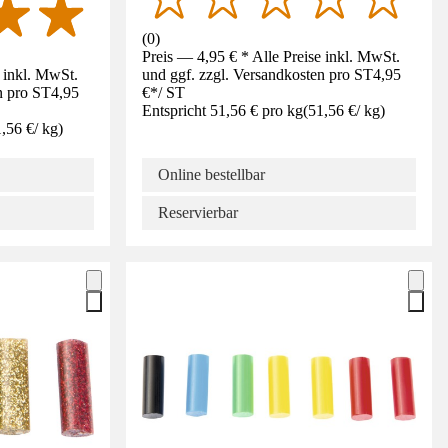
(
0
)
Preis — 4,95 € * Alle Preise inkl. MwSt.
e inkl. MwSt.
und ggf. zzgl. Versandkosten pro ST
4,95
n pro ST
4,95
€
*
/
ST
Entspricht 51,56 € pro kg
(
51,56 €
/
kg
)
,56 €
/
kg
)
Online bestellbar
Reservierbar