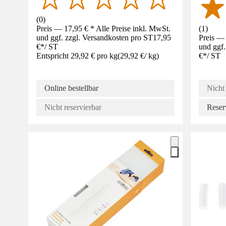
(
0
)
Preis — 17,95 € * Alle Preise inkl. MwSt.
(
1
)
und ggf. zzgl. Versandkosten pro ST
17,95
Preis — 
€
*
/
ST
und ggf.
Entspricht 29,92 € pro kg
(
29,92 €
/
kg
)
€
*
/
ST
Online bestellbar
Nicht 
Nicht reservierbar
Reser