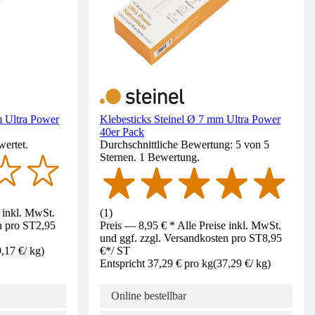
m Ultra Power
Klebesticks Steinel Ø 7 mm Ultra Power
40er Pack
wertet.
Durchschnittliche Bewertung: 5 von 5
Sternen. 1 Bewertung.
e inkl. MwSt.
(
1
)
n pro ST
2,95
Preis — 8,95 € * Alle Preise inkl. MwSt.
und ggf. zzgl. Versandkosten pro ST
8,95
,17 €
/
kg
)
€
*
/
ST
Entspricht 37,29 € pro kg
(
37,29 €
/
kg
)
Online bestellbar