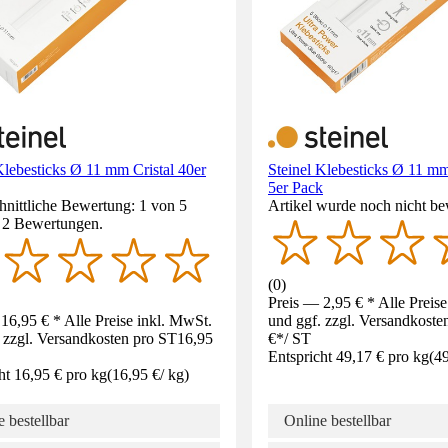
Klebesticks Ø 11 mm Cristal 40er
Steinel Klebesticks Ø 11 m
5er Pack
nittliche Bewertung: 1 von 5
Artikel wurde noch nicht be
. 2 Bewertungen.
(
0
)
Preis — 2,95 € * Alle Preis
16,95 € * Alle Preise inkl. MwSt.
und ggf. zzgl. Versandkoste
 zzgl. Versandkosten pro ST
16,95
€
*
/
ST
Entspricht 49,17 € pro kg
(
49
ht 16,95 € pro kg
(
16,95 €
/
kg
)
 bestellbar
Online bestellbar