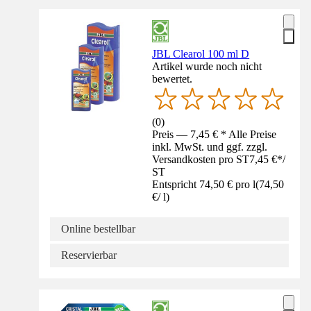
JBL Clearol 100 ml D
Artikel wurde noch nicht
bewertet.
(
0
)
Preis — 7,45 € * Alle Preise
inkl. MwSt. und ggf. zzgl.
Versandkosten pro ST
7,45 €
*
/
ST
Entspricht 74,50 € pro l
(
74,50
€
/
l
)
Online bestellbar
Reservierbar