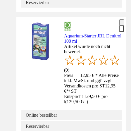
Reservierbar
Aquarium-Starter JBL Denitrol
100 ml
Artikel wurde noch nicht
bewertet.
(
0
)
Preis — 12,95 € * Alle Preise
inkl. MwSt. und ggf. zzgl.
Versandkosten pro ST
12,95
€
*
/
ST
Entspricht 129,50 € pro
l
(
129,50 €
/
l
)
Online bestellbar
Reservierbar