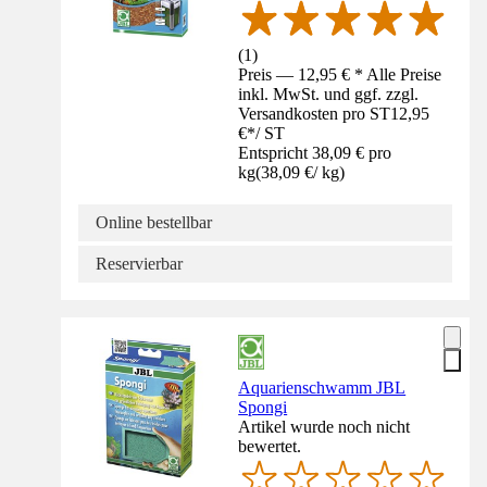
(
1
)
Preis — 12,95 € * Alle Preise
inkl. MwSt. und ggf. zzgl.
Versandkosten pro ST
12,95
€
*
/
ST
Entspricht 38,09 € pro
kg
(
38,09 €
/
kg
)
Online bestellbar
Reservierbar
Aquarienschwamm JBL
Spongi
Artikel wurde noch nicht
bewertet.