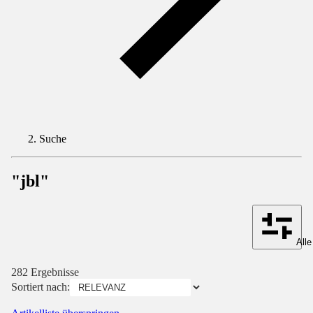
Suche
"jbl"
Alle
282 Ergebnisse
Sortiert nach: