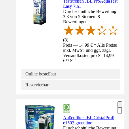
Teststreifen JBL ProAquaTest
Easy 7in1
Durchschnittliche Bewertung:
3.3 von 5 Sternen. 8
Bewertungen.
(
8
)
Preis — 14,99 € * Alle Preise
inkl. MwSt. und ggf. zzgl.
Versandkosten pro ST
14,99
€
*
/
ST
Online bestellbar
Reservierbar
Außenfilter JBL CristalProfi
e1502 greenline
Durchschnittliche Bewertung: