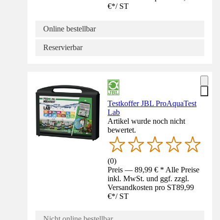
€
*
/
ST
Online bestellbar
Reservierbar
Testkoffer JBL ProAquaTest
Lab
Artikel wurde noch nicht
bewertet.
(
0
)
Preis — 89,99 € * Alle Preise
inkl. MwSt. und ggf. zzgl.
Versandkosten pro ST
89,99
€
*
/
ST
Nicht online bestellbar