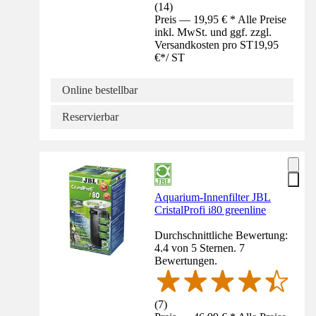
(
14
)
Preis — 19,95 € * Alle Preise
inkl. MwSt. und ggf. zzgl.
Versandkosten pro ST
19,95
€
*
/
ST
Online bestellbar
Reservierbar
Aquarium-Innenfilter JBL
CristalProfi i80 greenline
Durchschnittliche Bewertung:
4.4 von 5 Sternen. 7
Bewertungen.
(
7
)