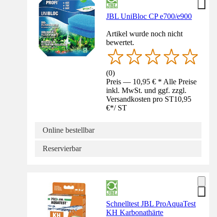
JBL UniBloc CP e700/e900
Artikel wurde noch nicht
bewertet.
(
0
)
Preis — 10,95 € * Alle Preise
inkl. MwSt. und ggf. zzgl.
Versandkosten pro ST
10,95
€
*
/
ST
Online bestellbar
Reservierbar
Schnelltest JBL ProAquaTest
KH Karbonathärte