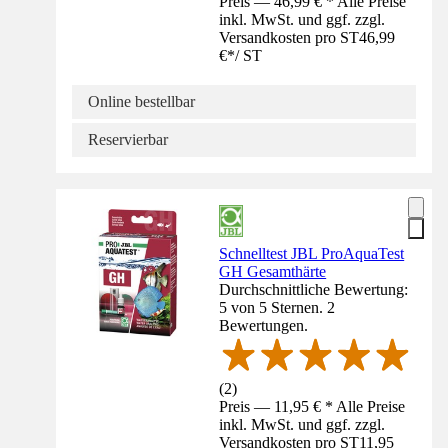
Preis — 46,99 € * Alle Preise
inkl. MwSt. und ggf. zzgl.
Versandkosten pro ST
46,99
€
*
/
ST
Online bestellbar
Reservierbar
Schnelltest JBL ProAquaTest
GH Gesamthärte
Durchschnittliche Bewertung:
5 von 5 Sternen. 2
Bewertungen.
(
2
)
Preis — 11,95 € * Alle Preise
inkl. MwSt. und ggf. zzgl.
Versandkosten pro ST
11,95