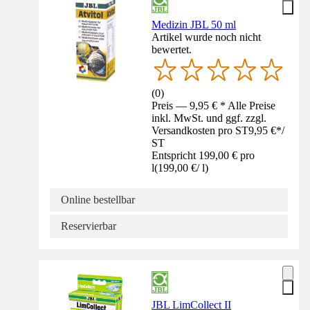
Medizin JBL 50 ml
Artikel wurde noch nicht
bewertet.
(
0
)
Preis — 9,95 € * Alle Preise
inkl. MwSt. und ggf. zzgl.
Versandkosten pro ST
9,95 €
*
/
ST
Entspricht 199,00 € pro
l
(
199,00 €
/
l
)
Online bestellbar
Reservierbar
JBL LimCollect II