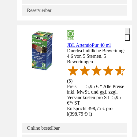
Reservierbar
JBL ArtemioPur 40 ml
Durchschnittliche Bewertung:
4.6 von 5 Sternen. 5
Bewertungen.
(
5
)
Preis — 15,95 € * Alle Preise
inkl. MwSt. und ggf. zzgl.
Versandkosten pro ST
15,95
€
*
/
ST
Entspricht 398,75 € pro
l
(
398,75 €
/
l
)
Online bestellbar