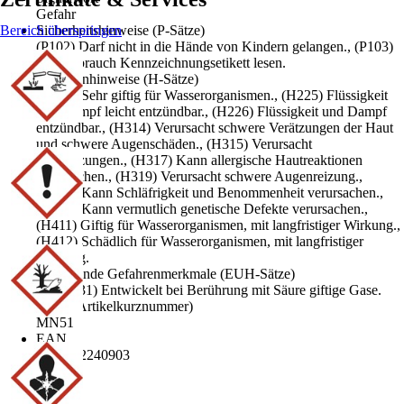
Gefahr
Bereich überspringen
Sicherheitshinweise (P-Sätze)
(P102) Darf nicht in die Hände von Kindern gelangen., (P103)
Vor Gebrauch Kennzeichnungsetikett lesen.
Gefahrenhinweise (H-Sätze)
(H400) Sehr giftig für Wasserorganismen., (H225) Flüssigkeit
und Dampf leicht entzündbar., (H226) Flüssigkeit und Dampf
entzündbar., (H314) Verursacht schwere Verätzungen der Haut
und schwere Augenschäden., (H315) Verursacht
Hautreizungen., (H317) Kann allergische Hautreaktionen
verursachen., (H319) Verursacht schwere Augenreizung.,
(H336) Kann Schläfrigkeit und Benommenheit verursachen.,
(H341) Kann vermutlich genetische Defekte verursachen.,
(H411) Giftig für Wasserorganismen, mit langfristiger Wirkung.,
(H412) Schädlich für Wasserorganismen, mit langfristiger
Wirkung.
Ergänzende Gefahrenmerkmale (EUH-Sätze)
(EUH031) Entwickelt bei Berührung mit Säure giftige Gase.
AKN (Artikelkurznummer)
MN51
EAN
4014162240903