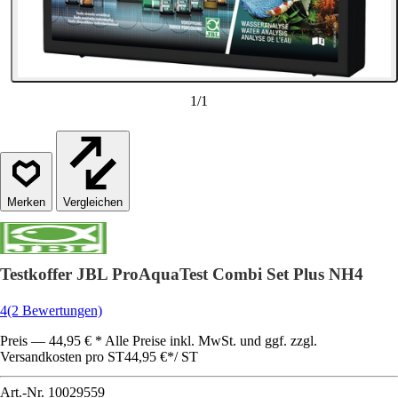
1
/
1
Vergleichen
Testkoffer JBL ProAquaTest Combi Set Plus NH4
4
(2 Bewertungen)
Preis — 44,95 € * Alle Preise inkl. MwSt. und ggf. zzgl.
Versandkosten pro ST
44,95 €
*
/
ST
Art.-Nr.
10029559