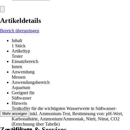
Artikeldetails
Bereich überspringen
Inhalt
1 Stück
Artikeltyp
Tester
Einsatzbereich
Innen
Anwendung
Messen
Anwendungsbereich
Aquarium
Geeignet für
Süßwasser
Hinweis
Testkoffer für die wichtigsten Wasserwerte in Süßwasser-
Aquarien inkl. Ammonium-Test, Bestimmung von: pH-Wert,
Mehr anzeigen
Karbonathärte, Ammonium/Ammoniak, Nitrit, Nitrat, CO2
(Errechnung über Tabelle)
Zertifikate & Services
Signalwort