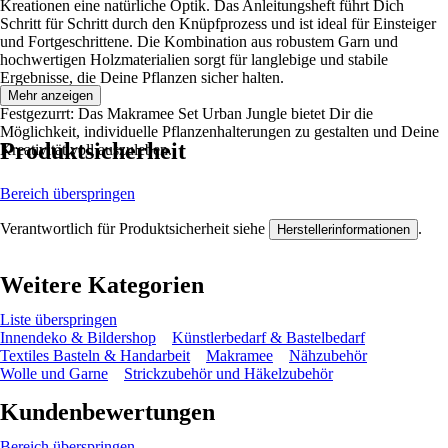
Kreationen eine natürliche Optik. Das Anleitungsheft führt Dich
Schritt für Schritt durch den Knüpfprozess und ist ideal für Einsteiger
und Fortgeschrittene. Die Kombination aus robustem Garn und
hochwertigen Holzmaterialien sorgt für langlebige und stabile
Ergebnisse, die Deine Pflanzen sicher halten.
Mehr anzeigen
Festgezurrt: Das Makramee Set Urban Jungle bietet Dir die
Möglichkeit, individuelle Pflanzenhalterungen zu gestalten und Deine
Produktsicherheit
Kreativität voll auszuleben.
Bereich überspringen
Verantwortlich für Produktsicherheit siehe
.
Herstellerinformationen
Weitere Kategorien
Liste überspringen
Innendeko & Bildershop
Künstlerbedarf & Bastelbedarf
Textiles Basteln & Handarbeit
Makramee
Nähzubehör
Wolle und Garne
Strickzubehör und Häkelzubehör
Kundenbewertungen
Bereich überspringen