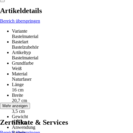
Artikeldetails
Bereich überspringen
Variante
Bastelmaterial
Bastelart
Bastelzubehör
Artikeltyp
Bastelmaterial
Grundfarbe
Weiß
Material
Naturfaser
Länge
16 cm
Breite
20,7 cm
Höhe
Mehr anzeigen
3,5 cm
Gewicht
Zertifikate & Services
0,26 kg
Anwendung
Bereich überspringen
Basteln