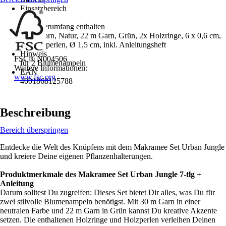
Einsatzbereich
Innen
Im Lieferumfang enthalten
30 m Garn, Natur, 22 m Garn, Grün, 2x Holzringe, 6 x 0,6 cm,
3x Holzperlen, Ø 1,5 cm, inkl. Anleitungsheft
Hinweis
FSC® N004506
für 2 Blumenampeln
Weitere Informationen:
EAN
www.fsc.org
4001868125788
Beschreibung
Bereich überspringen
Entdecke die Welt des Knüpfens mit dem Makramee Set Urban Jungle
und kreiere Deine eigenen Pflanzenhalterungen.
Produktmerkmale des Makramee Set Urban Jungle 7-tlg +
Anleitung
Darum solltest Du zugreifen: Dieses Set bietet Dir alles, was Du für
zwei stilvolle Blumenampeln benötigst. Mit 30 m Garn in einer
neutralen Farbe und 22 m Garn in Grün kannst Du kreative Akzente
setzen. Die enthaltenen Holzringe und Holzperlen verleihen Deinen