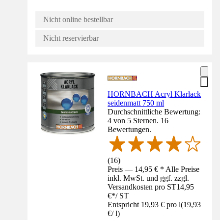
Nicht online bestellbar
Nicht reservierbar
HORNBACH Acryl Klarlack
seidenmatt 750 ml
Durchschnittliche Bewertung:
4 von 5 Sternen. 16
Bewertungen.
(
16
)
Preis — 14,95 € * Alle Preise
inkl. MwSt. und ggf. zzgl.
Versandkosten pro ST
14,95
€
*
/
ST
Entspricht 19,93 € pro l
(
19,93
€
/
l
)