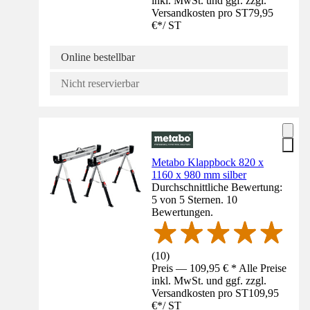
inkl. MwSt. und ggf. zzgl.
Versandkosten pro ST
79,95
€
*
/
ST
Online bestellbar
Nicht reservierbar
Metabo Klappbock 820 x
1160 x 980 mm silber
Durchschnittliche Bewertung:
5 von 5 Sternen. 10
Bewertungen.
(
10
)
Preis — 109,95 € * Alle Preise
inkl. MwSt. und ggf. zzgl.
Versandkosten pro ST
109,95
€
*
/
ST