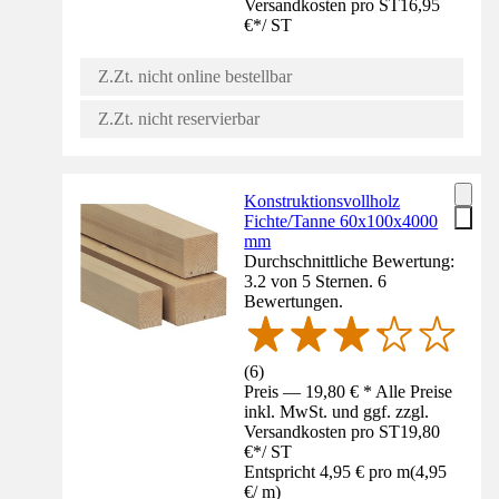
Versandkosten pro ST
16,95
€
*
/
ST
Z.Zt. nicht online bestellbar
Z.Zt. nicht reservierbar
Konstruktionsvollholz
Fichte/Tanne 60x100x4000
mm
Durchschnittliche Bewertung:
3.2 von 5 Sternen. 6
Bewertungen.
(
6
)
Preis — 19,80 € * Alle Preise
inkl. MwSt. und ggf. zzgl.
Versandkosten pro ST
19,80
€
*
/
ST
Entspricht 4,95 € pro m
(
4,95
€
/
m
)