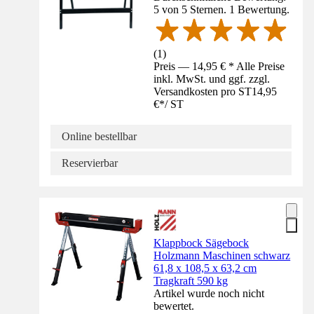
5 von 5 Sternen. 1 Bewertung.
(
1
)
Preis — 14,95 € * Alle Preise
inkl. MwSt. und ggf. zzgl.
Versandkosten pro ST
14,95
€
*
/
ST
Online bestellbar
Reservierbar
Klappbock Sägebock
Holzmann Maschinen schwarz
61,8 x 108,5 x 63,2 cm
Tragkraft 590 kg
Artikel wurde noch nicht
bewertet.