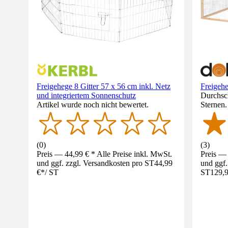
Freigehege 8 Gitter 57 x 56 cm inkl. Netz
Freigeh
und integriertem Sonnenschutz
Durchsch
Artikel wurde noch nicht bewertet.
Sternen
(
0
)
(
3
)
Preis — 44,99 € * Alle Preise inkl. MwSt.
Preis — 
und ggf. zzgl. Versandkosten pro ST
44,99
und ggf.
€
*
/
ST
ST
129,9