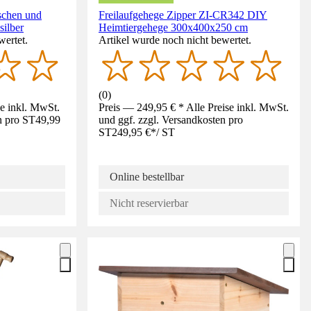
schen und
Freilaufgehege Zipper ZI-CR342 DIY
ilber
Heimtiergehege 300x400x250 cm
wertet.
Artikel wurde noch nicht bewertet.
(
0
)
se inkl. MwSt.
Preis — 249,95 € * Alle Preise inkl. MwSt.
n pro ST
49,99
und ggf. zzgl. Versandkosten pro
ST
249,95 €
*
/
ST
Online bestellbar
Nicht reservierbar