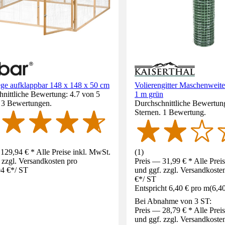
ege aufklappbar 148 x 148 x 50 cm
Volierengitter Maschenweit
nittliche Bewertung: 4.7 von 5
1 m grün
. 3 Bewertungen.
Durchschnittliche Bewertun
Sternen. 1 Bewertung.
129,94 € * Alle Preise inkl. MwSt.
(
1
)
 zzgl. Versandkosten pro
Preis — 31,99 € * Alle Prei
4 €
*
/
ST
und ggf. zzgl. Versandkoste
€
*
/
ST
Entspricht 6,40 € pro m
(
6,4
Bei Abnahme von 3 ST:
Preis — 28,79 € * Alle Prei
und ggf. zzgl. Versandkoste