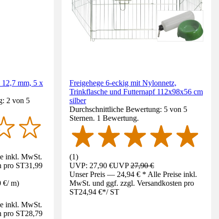
e 12,7 mm, 5 x
Freigehege 6-eckig mit Nylonnetz,
Trinkflasche und Futternapf 112x98x56 cm
g: 2 von 5
silber
Durchschnittliche Bewertung: 5 von 5
Sternen. 1 Bewertung.
se inkl. MwSt.
(
1
)
n pro ST
31,99
UVP: 27,90 €
UVP
27,90 €
Unser Preis — 24,94 € * Alle Preise inkl.
0 €
/
m
)
MwSt. und ggf. zzgl. Versandkosten pro
ST
24,94 €
*
/
ST
se inkl. MwSt.
n pro ST
28,79