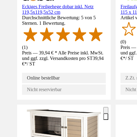
Eckiges Freilgehege dobar inkl. Netz
Freilauf
119,5x119,5x52 cm
115 x 11
Durchschnittliche Bewertung: 5 von 5
Artikel 
Sternen. 1 Bewertung.
(
0
)
(
1
)
Preis — 
Preis — 39,94 € * Alle Preise inkl. MwSt.
und ggf.
und ggf. zzgl. Versandkosten pro ST
39,94
€
*
/
ST
€
*
/
ST
Online bestellbar
Z.Zt. 
Nicht reservierbar
Nicht 