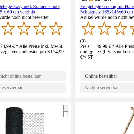
gehege Easy inkl. Sonnenschutz
Freigehege 6-eckig mit Häu
5 x 60 cm verzinkt
Schutznetz 165x145x60 cm s
wurde noch nicht bewertet.
Artikel wurde noch nicht be
(
0
)
74,99 € * Alle Preise inkl. MwSt.
Preis — 49,99 € * Alle Prei
 zzgl. Versandkosten pro ST
74,99
und ggf. zzgl. Versandkoste
€
*
/
ST
nicht online bestellbar
Online bestellbar
reservierbar
Nicht reservierbar