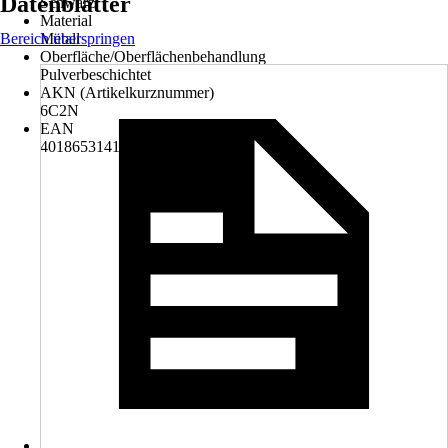
Datenblätter
Schwarz
Material
Bereich überspringen
Metall
Oberfläche/Oberflächenbehandlung
Pulverbeschichtet
AKN (Artikelkurznummer)
6C2N
EAN
4018653141182