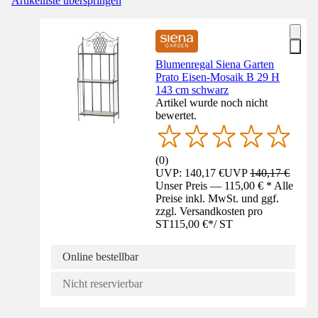
Artikelliste überspringen
Blumenregal Siena Garten
Prato Eisen-Mosaik B 29 H
143 cm schwarz
Artikel wurde noch nicht
bewertet.
(
0
)
UVP: 140,17 €
UVP
140,17 €
Unser Preis — 115,00 € * Alle
Preise inkl. MwSt. und ggf.
zzgl. Versandkosten pro
ST
115,00 €
*
/
ST
Online bestellbar
Nicht reservierbar