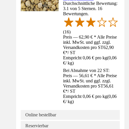
Durchschnittliche Bewertung:
3.1 von 5 Sternen. 16
Bewertungen.
(
16
)
Preis — 62,90 € * Alle Preise
inkl. MwSt. und ggf. zzgl.
Versandkosten pro ST
62,90
€
*
/
ST
Entspricht 0,06 € pro kg
(
0,06
€
/
kg
)
Bei Abnahme von 22 ST:
Preis — 56,61 € * Alle Preise
inkl. MwSt. und ggf. zzgl.
Versandkosten pro ST
56,61
€
*
/
ST
Entspricht 0,06 € pro kg
(
0,06
€
/
kg
)
Online bestellbar
Reservierbar