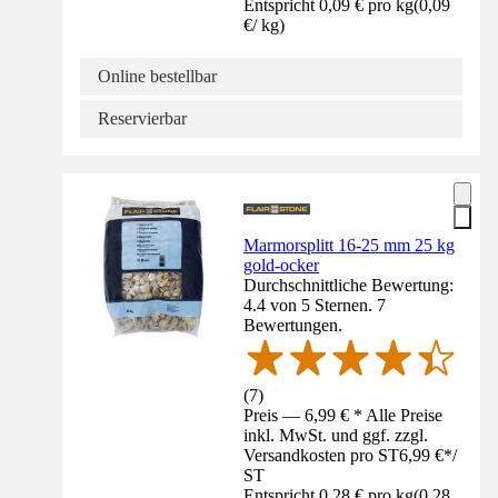
Entspricht 0,09 € pro kg
(
0,09
€
/
kg
)
Online bestellbar
Reservierbar
Marmorsplitt 16-25 mm 25 kg
gold-ocker
Durchschnittliche Bewertung:
4.4 von 5 Sternen. 7
Bewertungen.
(
7
)
Preis — 6,99 € * Alle Preise
inkl. MwSt. und ggf. zzgl.
Versandkosten pro ST
6,99 €
*
/
ST
Entspricht 0,28 € pro kg
(
0,28