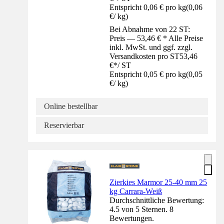
Entspricht 0,06 € pro kg
(
0,06
€
/
kg
)
Bei Abnahme von 22 ST:
Preis — 53,46 € * Alle Preise
inkl. MwSt. und ggf. zzgl.
Versandkosten pro ST
53,46
€
*
/
ST
Entspricht 0,05 € pro kg
(
0,05
€
/
kg
)
Online bestellbar
Reservierbar
Zierkies Marmor 25-40 mm 25
kg Carrara-Weiß
Durchschnittliche Bewertung:
4.5 von 5 Sternen. 8
Bewertungen.