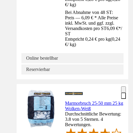
€
/
kg
)
Bei Abnahme von 48 ST:
Preis — 6,09 € * Alle Preise
inkl. MwSt. und ggf. zzgl.
Versandkosten pro ST
6,09 €
*
/
ST
Entspricht 0,24 € pro kg
(
0,24
€
/
kg
)
Online bestellbar
Reservierbar
Marmorbruch 25-50 mm 25 kg
Wolken-Weiß
Durchschnittliche Bewertung:
3.8 von 5 Sternen. 4
Bewertungen.