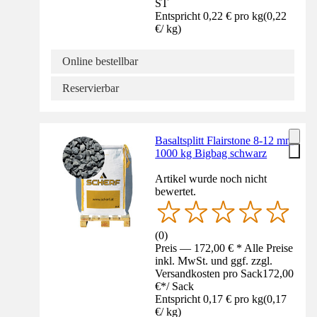
ST
Entspricht 0,22 € pro kg
(
0,22
€
/
kg
)
Online bestellbar
Reservierbar
Basaltsplitt Flairstone 8-12 mm
1000 kg Bigbag schwarz
Artikel wurde noch nicht
bewertet.
(
0
)
Preis — 172,00 € * Alle Preise
inkl. MwSt. und ggf. zzgl.
Versandkosten pro Sack
172,00
€
*
/
Sack
Entspricht 0,17 € pro kg
(
0,17
€
/
kg
)