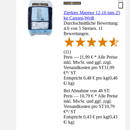
Zierkies Marmor 12-16 mm 25
kg Carrara-Weiß
Durchschnittliche Bewertung:
4.6 von 5 Sternen. 11
Bewertungen.
(
11
)
Preis — 11,99 € * Alle Preise
inkl. MwSt. und ggf. zzgl.
Versandkosten pro ST
11,99
€
*
/
ST
Entspricht 0,48 € pro kg
(
0,48
€
/
kg
)
Bei Abnahme von 48 ST:
Preis — 10,79 € * Alle Preise
inkl. MwSt. und ggf. zzgl.
Versandkosten pro ST
10,79
€
*
/
ST
Entspricht 0,43 € pro kg
(
0,43
€
/
kg
)