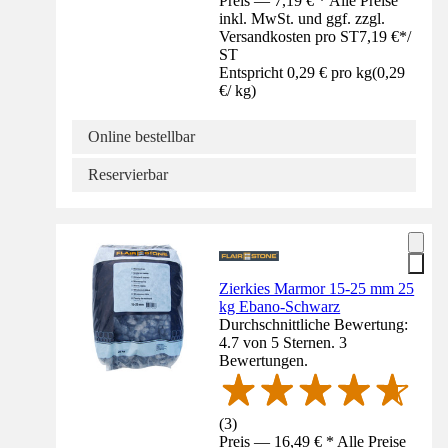
Preis — 7,19 € * Alle Preise
inkl. MwSt. und ggf. zzgl.
Versandkosten pro ST
7,19 €
*
/
ST
Entspricht 0,29 € pro kg
(
0,29
€
/
kg
)
Online bestellbar
Reservierbar
Zierkies Marmor 15-25 mm 25
kg Ebano-Schwarz
Durchschnittliche Bewertung:
4.7 von 5 Sternen. 3
Bewertungen.
(
3
)
Preis — 16,49 € * Alle Preise