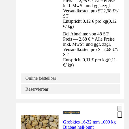
Preis — 2,98 € * Alle Preise
inkl. MwSt. und ggf. zzgl.
Versandkosten pro ST
2,98 €
*
/
ST
Entspricht 0,12 € pro kg
(
0,12
€
/
kg
)
Bei Abnahme von 48 ST:
Preis — 2,68 € * Alle Preise
inkl. MwSt. und ggf. zzgl.
Versandkosten pro ST
2,68 €
*
/
ST
Entspricht 0,11 € pro kg
(
0,11
€
/
kg
)
Online bestellbar
Reservierbar
Grobkies 16-32 mm 1000 kg
Bigbag hell-bunt