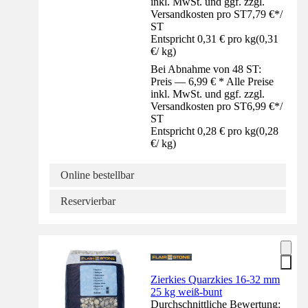
inkl. MwSt. und ggf. zzgl.
Versandkosten pro ST
7,79 €
*
/
ST
Entspricht 0,31 € pro kg
(
0,31
€
/
kg
)
Bei Abnahme von 48 ST:
Preis — 6,99 € * Alle Preise
inkl. MwSt. und ggf. zzgl.
Versandkosten pro ST
6,99 €
*
/
ST
Entspricht 0,28 € pro kg
(
0,28
€
/
kg
)
Online bestellbar
Reservierbar
Zierkies Quarzkies 16-32 mm
25 kg weiß-bunt
Durchschnittliche Bewertung: