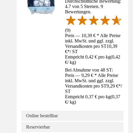
Durchschnittliche Bewertung:
4.7 von 5 Sternen. 9
Bewertungen.
(
9
)
Preis — 10,39 € * Alle Preise
inkl. MwSt. und ggf. zzgl.
Versandkosten pro ST
10,39
€
*
/
ST
Entspricht 0,42 € pro kg
(
0,42
€
/
kg
)
Bei Abnahme von 48 ST:
Preis — 9,29 € * Alle Preise
inkl. MwSt. und ggf. zzgl.
Versandkosten pro ST
9,29 €
*
/
ST
Entspricht 0,37 € pro kg
(
0,37
€
/
kg
)
Online bestellbar
Reservierbar