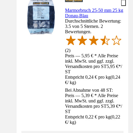
Marmorbruch 25-50 mm 25 kg
Donau-Blau
Durchschnittliche Bewertung:
3.5 von 5 Sternen. 2
Bewertungen.
(
2
)
Preis — 5,95 € * Alle Preise
inkl. MwSt. und ggf. zzgl.
Versandkosten pro ST
5,95 €
*
/
ST
Entspricht 0,24 € pro kg
(
0,24
€
/
kg
)
Bei Abnahme von 48 ST:
Preis — 5,39 € * Alle Preise
inkl. MwSt. und ggf. zzgl.
Versandkosten pro ST
5,39 €
*
/
ST
Entspricht 0,22 € pro kg
(
0,22
€
/
kg
)