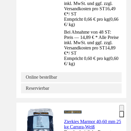
inkl. MwSt. und ggf. zzgl.
Versandkosten pro ST
16,49
€
*
/
ST
Entspricht 0,66 € pro kg
(
0,66
€
/
kg
)
Bei Abnahme von 48 ST:
Preis — 14,89 € * Alle Preise
inkl. MwSt. und ggf. zzgl.
Versandkosten pro ST
14,89
€
*
/
ST
Entspricht 0,60 € pro kg
(
0,60
€
/
kg
)
Online bestellbar
Reservierbar
Zierkies Marmor 40-60 mm 25
kg Carrara-Weiß