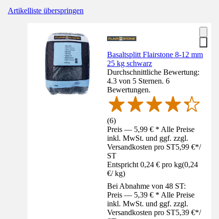
Artikelliste überspringen
Basaltsplitt Flairstone 8-12 mm
25 kg schwarz
Durchschnittliche Bewertung:
4.3 von 5 Sternen. 6
Bewertungen.
(
6
)
Preis — 5,99 € * Alle Preise
inkl. MwSt. und ggf. zzgl.
Versandkosten pro ST
5,99 €
*
/
ST
Entspricht 0,24 € pro kg
(
0,24
€
/
kg
)
Bei Abnahme von 48 ST:
Preis — 5,39 € * Alle Preise
inkl. MwSt. und ggf. zzgl.
Versandkosten pro ST
5,39 €
*
/