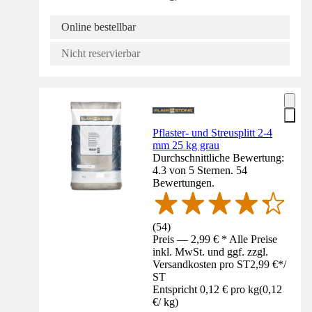
Online bestellbar
Nicht reservierbar
Pflaster- und Streusplitt 2-4
mm 25 kg grau
Durchschnittliche Bewertung:
4.3 von 5 Sternen. 54
Bewertungen.
(
54
)
Preis — 2,99 € * Alle Preise
inkl. MwSt. und ggf. zzgl.
Versandkosten pro ST
2,99 €
*
/
ST
Entspricht 0,12 € pro kg
(
0,12
€
/
kg
)