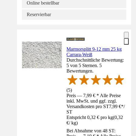
Online bestellbar
Reservierbar
Marmorsplitt 9-12 mm 25 kg
Carrara-Weiß
Durchschnittliche Bewertung:
5 von 5 Sternen. 5
Bewertungen.
(
5
)
Preis — 7,99 € * Alle Preise
inkl. MwSt. und ggf. zzgl.
Versandkosten pro ST
7,99 €
*
/
ST
Entspricht 0,32 € pro kg
(
0,32
€
/
kg
)
Bei Abnahme von 48 ST: