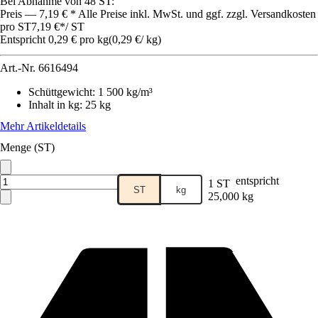
Bei Abnahme von 48 ST:
Preis — 7,19 € * Alle Preise inkl. MwSt. und ggf. zzgl. Versandkosten
pro ST
7,19 €
*
/
ST
Entspricht 0,29 € pro kg
(
0,29 €
/
kg
)
Art.-Nr.
6616494
Schüttgewicht
:
1 500 kg/m³
Inhalt in kg
:
25 kg
Mehr Artikeldetails
Menge (ST)
entspricht
1 ST
ST
kg
25,000 kg