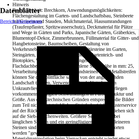
Hinweis
Datenblätter
Beschaffenheit: Brechkorn, Anwendungsmöglichkeiten:
Flächengestaltung im Garten- und Landschaftsbau, Steinbeete
Bereich überspringen
mit Gräsern und Stauden, Mulchmaterial, Hausumrandungen
(Traufenpflaster, Spritzwasserschutz), Deckmaterial für Plätze
und Wege in Gärten und Parks, Japanische Gärten, Gräberkies,
Blumentopf-Dekor, Zimmerbrunnen, Füllmaterial für Gitter- und
Hangbetonsteine, Baumscheiben, Gestaltung von
Verkehrsnebenflächen, Aquaristik, Solitärsteine im Garten,
Steingärten, Füllmaterial für Gabionen, Gartenteich- und
Biotopkies, Wasserläufe, Pflasterungen,
Flachdachbeschüttungen., Empfohlene Schütthöhe in mm: 25,
Verarbeitung/Anwendung: Mit Randsteinen oder Metallstreifen
können Sie die Splittfläche sauber von der angrenzenden
Landschaft trennen. Verwenden Sie als Unterlage ein
Unkrautvlies., Achtung: Unsere Naturprodukte unterliegen
vorkommensbedingten Schwankungen in Farbe, Struktur und
Größe. Aus drucktechnischen Gründen entsprechen die Bilder
zum Teil nicht der tatsächlichen Steinfarbe (siehe Musterservice
auf der Rückseite). Die Angaben zur Steingröße beziehen sich
auf die Sieb-Maschenweiten. Größere Seitenlängen bei
länglichen Steinen und ein geringfügiger Anteil an kleineren
Steinen sind siebtechnisch nicht vermeidbar. Viele Sorten
werden "gewaschen" ausgeliefert. Durch die
Materialmanipulation beim Verpacken entsteht wieder etwas