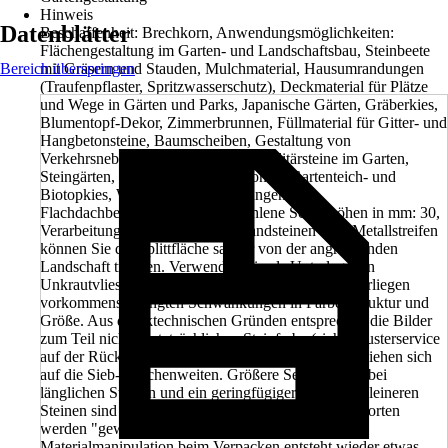
Hinweis
Datenblätter
Beschaffenheit: Brechkorn, Anwendungsmöglichkeiten:
Flächengestaltung im Garten- und Landschaftsbau, Steinbeete
Bereich überspringen
mit Gräsern und Stauden, Mulchmaterial, Hausumrandungen
(Traufenpflaster, Spritzwasserschutz), Deckmaterial für Plätze
und Wege in Gärten und Parks, Japanische Gärten, Gräberkies,
Blumentopf-Dekor, Zimmerbrunnen, Füllmaterial für Gitter- und
Hangbetonsteine, Baumscheiben, Gestaltung von
Verkehrsnebenflächen, Aquaristik, Solitärsteine im Garten,
Steingärten, Füllmaterial für Gabionen, Gartenteich- und
Biotopkies, Wasserläufe, Pflasterungen,
Flachdachbeschüttungen., Empfohlene Schütthöhen in mm: 30,
Verarbeitung/Anwendung: Mit Randsteinen oder Metallstreifen
können Sie die Splittfläche sauber von der angrenzenden
Landschaft trennen. Verwenden Sie als Unterlage ein
Unkrautvlies., Achtung: Unsere Naturprodukte unterliegen
vorkommensbedingten Schwankungen in Farbe, Struktur und
Größe. Aus drucktechnischen Gründen entsprechen die Bilder
zum Teil nicht der tatsächlichen Steinfarbe (siehe Musterservice
auf der Rückseite). Die Angaben zur Steingröße beziehen sich
auf die Sieb-Maschenweiten. Größere Seitenlängen bei
länglichen Steinen und ein geringfügiger Anteil an kleineren
Steinen sind siebtechnisch nicht vermeidbar. Viele Sorten
werden "gewaschen" ausgeliefert. Durch die
Materialmanipulation beim Verpacken entsteht wieder etwas