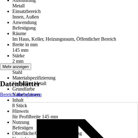
Ausführung
Metall
Einsatzbereich
Innen, Außen
Anwendung
Befestigung
Räume
Im Haus, Keller, Heizungsraum, Öffentlicher Bereich
Breite in mm
145 mm
Stärke
2 mm
Material
Mehr anzeigen
Stahl
Materialspezifizierung
Datenblätter
Verzinktes Metall
Grundfarbe
Bereich überspringen
Naturbelassen
Inhalt
8 Stück
Hinweis
für Profilbreite 145 mm
Nutzung
Befestigen
Oberfläche/Oberflächenbehandlung