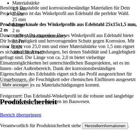
Materialstärke
Benötigst Du stabile und korrosionsbeständige Materialien für Dein
1,5 mm
Projekt? Dann ist das Winkelprofil aus Edelstahl die perfekte Wahl.
Breite
25 mm
Produktmerkmale des Winkelprofils aus Edelstahl 25x15x1,5 mm,
Länge
2 m
2 m
Darum solltest Du zugreifen: Dieses Winkelprofil aus Edelstahl bietet
AKN (Artikelkurznummer)
Dir hohe Festigkeit und hervorragenden Schutz gegen Korrosion. Mit
E34W
einer Breite von 25,0 mm und einer Materialstärke von 1,5 mm eignet
EAN
es sich ideal für Anwendungen, bei denen Stabilität und Langlebigkeit
4004338487447
gefragt sind. Die Länge von ca. 2,0 m bietet vielseitige
Einsatzmöglichkeiten bei unterschiedlichen Bauprojekten, sei es im
Innen- oder Außenbereich. Dank der korrosionsbeständigen
Eigenschaften des Edelstahls eignet sich das Profil ausgezeichnet für
Umgebungen, die Feuchtigkeit oder chemischen Einflüssen ausgesetzt
sind, ohne dass es zu Materialschädigungen kommt.
Mehr anzeigen
Festgezurrt: Das Edelstahl-Winkelprofil ist die robuste und langlebige
Produktsicherheit
Lösung für viele Anwendungen im Bauwesen.
Bereich überspringen
Verantwortlich für Produktsicherheit siehe
.
Herstellerinformationen