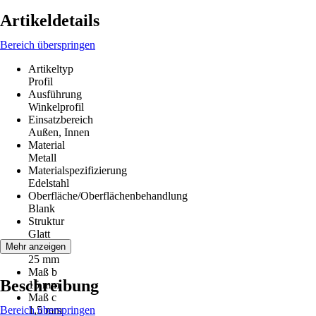
Artikeldetails
Bereich überspringen
Artikeltyp
Profil
Ausführung
Winkelprofil
Einsatzbereich
Außen, Innen
Material
Metall
Materialspezifizierung
Edelstahl
Oberfläche/Oberflächenbehandlung
Blank
Struktur
Glatt
Maß a
Mehr anzeigen
25 mm
Maß b
Beschreibung
15 mm
Maß c
Bereich überspringen
1,5 mm