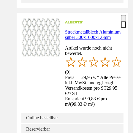
Streckmetallblech Aluminium
silber 300x1000x1,6mm
Artikel wurde noch nicht
bewertet.
(
0
)
Preis — 29,95 € * Alle Preise
inkl. MwSt. und ggf. zzgl.
Versandkosten pro ST
29,95
€
*
/
ST
Entspricht 99,83 € pro
m²
(
99,83 €
/
m²
)
Online bestellbar
Reservierbar