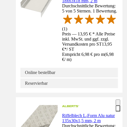
18x63x18 mm, 2 m
Durchschnittliche Bewertung:
5 von 5 Sternen. 1 Bewertung.
(
1
)
Preis — 13,95 € * Alle Preise
inkl. MwSt. und ggf. zzgl.
Versandkosten pro ST
13,95
€
*
/
ST
Entspricht 6,98 € pro m
(
6,98
€
/
m
)
Online bestellbar
Reservierbar
Riffelblech L-Form Alu natur
135x30x1,5 mm, 2 m
Durchschnittliche Bewertung: