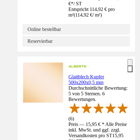
€
*
/
ST
Entspricht 114,92 € pro
m²
(
114,92 €
/
m²
)
Online bestellbar
Reservierbar
Glattblech Kupfer
500x200x0,5 mm
Durchschnittliche Bewertung:
5 von 5 Sternen. 6
Bewertungen.
(
6
)
Preis — 15,95 € * Alle Preise
inkl. MwSt. und ggf. zzgl.
Versandkosten pro ST
15,95