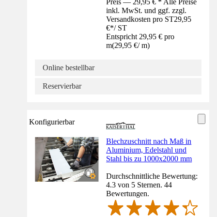
Preis — 29,95 € * Alle Preise
inkl. MwSt. und ggf. zzgl.
Versandkosten pro ST
29,95
€
*
/
ST
Entspricht 29,95 € pro
m
(
29,95 €
/
m
)
Online bestellbar
Reservierbar
Konfigurierbar
Blechzuschnitt nach Maß in
Aluminium, Edelstahl und
Stahl bis zu 1000x2000 mm
Durchschnittliche Bewertung:
4.3 von 5 Sternen. 44
Bewertungen.