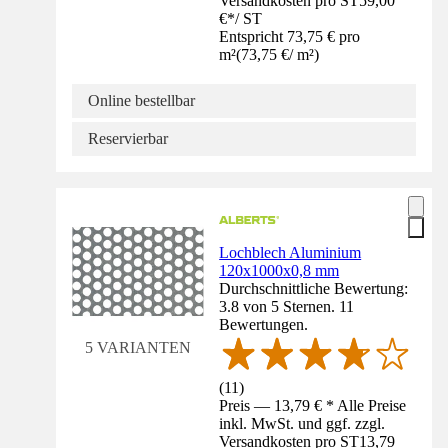
Versandkosten pro ST
59,00
€
*
/
ST
Entspricht 73,75 € pro
m²
(
73,75 €
/
m²
)
Online bestellbar
Reservierbar
Lochblech Aluminium
120x1000x0,8 mm
Durchschnittliche Bewertung:
3.8 von 5 Sternen. 11
Bewertungen.
5 VARIANTEN
(
11
)
Preis — 13,79 € * Alle Preise
inkl. MwSt. und ggf. zzgl.
Versandkosten pro ST
13,79