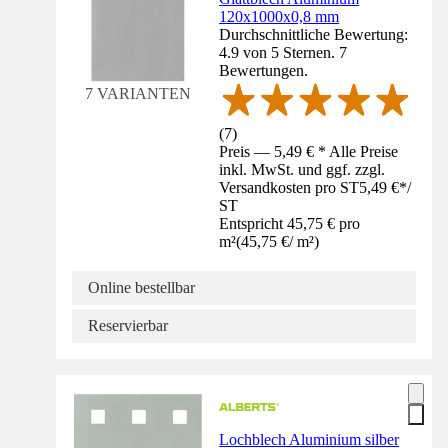
120x1000x0,8 mm
Durchschnittliche Bewertung:
4.9 von 5 Sternen. 7
Bewertungen.
7 VARIANTEN
(
7
)
Preis — 5,49 € * Alle Preise
inkl. MwSt. und ggf. zzgl.
Versandkosten pro ST
5,49 €
*
/
ST
Entspricht 45,75 € pro
m²
(
45,75 €
/
m²
)
Online bestellbar
Reservierbar
Lochblech Aluminium silber