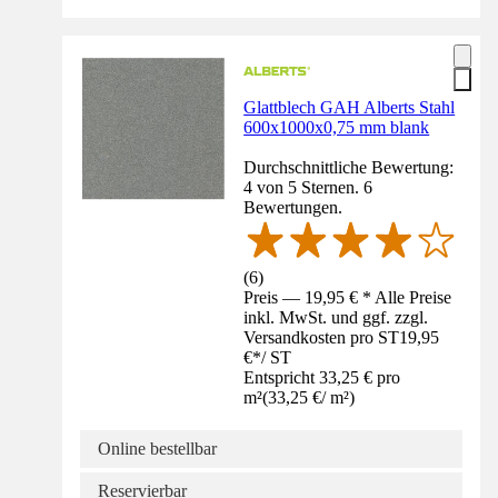
Glattblech GAH Alberts Stahl
600x1000x0,75 mm blank
Durchschnittliche Bewertung:
4 von 5 Sternen. 6
Bewertungen.
(
6
)
Preis — 19,95 € * Alle Preise
inkl. MwSt. und ggf. zzgl.
Versandkosten pro ST
19,95
€
*
/
ST
Entspricht 33,25 € pro
m²
(
33,25 €
/
m²
)
Online bestellbar
Reservierbar