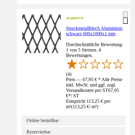
Streckmetallblech Aluminium
schwarz 600x1000x1 mm
Durchschnittliche Bewertung:
1 von 5 Sternen. 4
Bewertungen.
(
4
)
Preis — 67,95 € * Alle Preise
inkl. MwSt. und ggf. zzgl.
Versandkosten pro ST
67,95
€
*
/
ST
Entspricht 113,25 € pro
m²
(
113,25 €
/
m²
)
Online bestellbar
Reservierbar