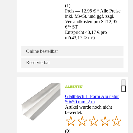
(
1
)
Preis — 12,95 € * Alle Preise
inkl. MwSt. und ggf. zzgl.
Versandkosten pro ST
12,95
€
*
/
ST
Entspricht 43,17 € pro
m²
(
43,17 €
/
m²
)
Online bestellbar
Reservierbar
Glattblech L-Form Alu natur
50x50 mm, 2 m
Artikel wurde noch nicht
bewertet.
(
0
)