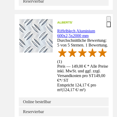
Reservierbar
Riffelblech Aluminium
600x2,5x2000 mm
Durchschnittliche Bewertung:
5 von 5 Sternen. 1 Bewertung.
(
1
)
Preis — 149,00 € * Alle Preise
inkl. MwSt. und ggf. zzgl.
Versandkosten pro ST
149,00
€
*
/
ST
Entspricht 124,17 € pro
m²
(
124,17 €
/
m²
)
Online bestellbar
Reservierbar