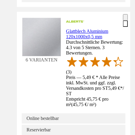
Glattblech Aluminium
120x1000x0,5 mm
Durchschnittliche Bewertung:
4.3 von 5 Sternen. 3
Bewertungen.
6 VARIANTEN
(
3
)
Preis — 5,49 € * Alle Preise
inkl. MwSt. und ggf. zzgl.
Versandkosten pro ST
5,49 €
*
/
ST
Entspricht 45,75 € pro
m²
(
45,75 €
/
m²
)
Online bestellbar
Reservierbar