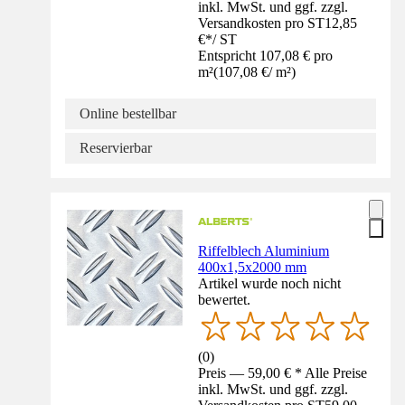
inkl. MwSt. und ggf. zzgl.
Versandkosten pro ST
12,85
€
*
/
ST
Entspricht 107,08 € pro
m²
(
107,08 €
/
m²
)
Online bestellbar
Reservierbar
Riffelblech Aluminium
400x1,5x2000 mm
Artikel wurde noch nicht
bewertet.
(
0
)
Preis — 59,00 € * Alle Preise
inkl. MwSt. und ggf. zzgl.