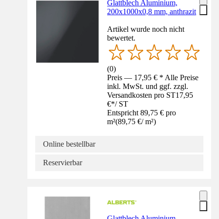
Glattblech Aluminium,
200x1000x0,8 mm, anthrazit
Artikel wurde noch nicht
bewertet.
(
0
)
Preis — 17,95 € * Alle Preise
inkl. MwSt. und ggf. zzgl.
Versandkosten pro ST
17,95
€
*
/
ST
Entspricht 89,75 € pro
m²
(
89,75 €
/
m²
)
Online bestellbar
Reservierbar
Glattblech Aluminium