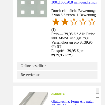
300x1000x0,8 mm quadratisch
Durchschnittliche Bewertung:
2 von 5 Sternen. 1 Bewertung.
(
1
)
Preis — 39,95 € * Alle Preise
inkl. MwSt. und ggf. zzgl.
Versandkosten pro ST
39,95
€
*
/
ST
Entspricht 39,95 € pro
m
(
39,95 €
/
m
)
Online bestellbar
Reservierbar
Glattblech Z-Form Alu natur