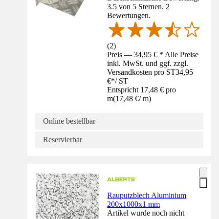
3.5 von 5 Sternen. 2
Bewertungen.
(
2
)
Preis — 34,95 € * Alle Preise
inkl. MwSt. und ggf. zzgl.
Versandkosten pro ST
34,95
€
*
/
ST
Entspricht 17,48 € pro
m
(
17,48 €
/
m
)
Online bestellbar
Reservierbar
Rauputzblech Aluminium
200x1000x1 mm
Artikel wurde noch nicht