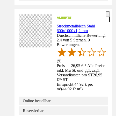
Streckmetallblech Stahl
600x1000x1,2 mm
Durchschnittliche Bewertung:
2.4 von 5 Sternen. 9
Bewertungen.
(
9
)
Preis — 26,95 € * Alle Preise
inkl. MwSt. und ggf. zzgl.
Versandkosten pro ST
26,95
€
*
/
ST
Entspricht 44,92 € pro
m²
(
44,92 €
/
m²
)
Online bestellbar
Reservierbar