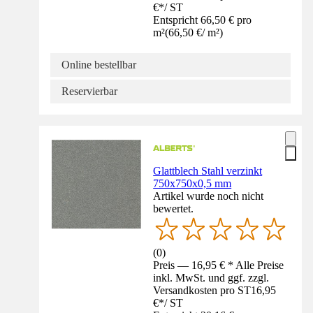
€
*
/
ST
Entspricht 66,50 € pro
m²
(
66,50 €
/
m²
)
Online bestellbar
Reservierbar
Glattblech Stahl verzinkt
750x750x0,5 mm
Artikel wurde noch nicht
bewertet.
(
0
)
Preis — 16,95 € * Alle Preise
inkl. MwSt. und ggf. zzgl.
Versandkosten pro ST
16,95
€
*
/
ST