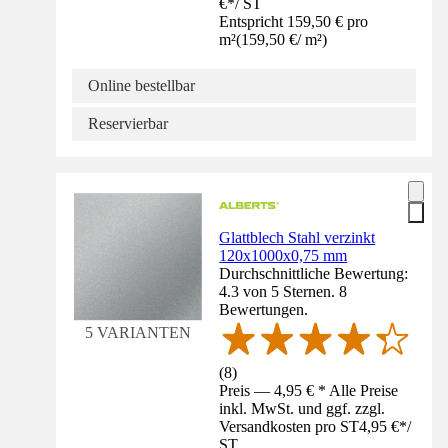
€
*
/
ST
Entspricht 159,50 € pro
m²
(
159,50 €
/
m²
)
Online bestellbar
Reservierbar
Glattblech Stahl verzinkt
120x1000x0,75 mm
Durchschnittliche Bewertung:
4.3 von 5 Sternen. 8
Bewertungen.
5 VARIANTEN
(
8
)
Preis — 4,95 € * Alle Preise
inkl. MwSt. und ggf. zzgl.
Versandkosten pro ST
4,95 €
*
/
ST