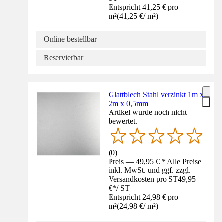
Entspricht 41,25 € pro
m²
(
41,25 €
/
m²
)
Online bestellbar
Reservierbar
Glattblech Stahl verzinkt 1m x
2m x 0,5mm
Artikel wurde noch nicht
bewertet.
(
0
)
Preis — 49,95 € * Alle Preise
inkl. MwSt. und ggf. zzgl.
Versandkosten pro ST
49,95
€
*
/
ST
Entspricht 24,98 € pro
m²
(
24,98 €
/
m²
)