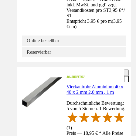
inkl. MwSt. und ggf. zzgl.
Versandkosten pro ST
3,95 €
*
/
ST
Entspricht 3,95 € pro m
(
3,95
€
/
m
)
Online bestellbar
Reservierbar
Vierkantrohr Aluminium 40 x
40 x 2 mm 2,0 mm , 1 m
Durchschnittliche Bewertung:
5 von 5 Sternen. 1 Bewertung.
(
1
)
Preis — 18,95 € * Alle Preise