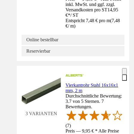
inkl. MwSt. und ggf. zzgl.
Versandkosten pro ST
14,95
€
*
/
ST
Entspricht 7,48 € pro m
(
7,48
€
/
m
)
Online bestellbar
Reservierbar
Vierkantrohr Stahl 16x16x1
mm, 2 m
Durchschnittliche Bewertung:
3.7 von 5 Sternen. 7
Bewertungen.
3 VARIANTEN
(
7
)
Preis — 9,95 € * Alle Preise