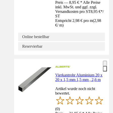
Preis — 8,95 € * Alle Preise
inkl. MwSt. und ggf. zzgl.
Versandkosten pro ST
8,95 €
*
/
ST
Entspricht 2,98 € pro m
(
2,98
€
/
m
)
Online bestellbar
Reservierbar
Vierkantrohr Aluminium 20 x
20 x 1,5 mm 1,5 mm , 2,6 m
Artikel wurde noch nicht
bewertet.
(
0
)