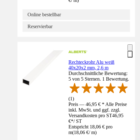
€
/
m
)
Online bestellbar
Reservierbar
Rechteckrohr Alu weiß
40x20x2 mm, 2,6 m
Durchschnittliche Bewertung:
5 von 5 Sternen. 1 Bewertung.
(
1
)
Preis — 46,95 € * Alle Preise
inkl. MwSt. und ggf. zzgl.
Versandkosten pro ST
46,95
€
*
/
ST
Entspricht 18,06 € pro
m
(
18,06 €
/
m
)