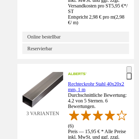
inkl. MwSt. und ggf. zzgl.
Versandkosten pro ST
5,95 €
*
/
ST
Entspricht 2,98 € pro m
(
2,98
€
/
m
)
Online bestellbar
Reservierbar
Rechteckrohr Stahl 40x20x2
mm, 1 m
Durchschnittliche Bewertung:
4.2 von 5 Sternen. 6
Bewertungen.
3 VARIANTEN
(
6
)
Preis — 15,95 € * Alle Preise
inkl. MwSt. und ggf. zzgl.