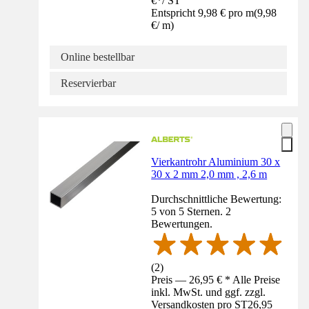
€
*
/
ST
Entspricht 9,98 € pro m
(
9,98
€
/
m
)
Online bestellbar
Reservierbar
Vierkantrohr Aluminium 30 x
30 x 2 mm 2,0 mm , 2,6 m
Durchschnittliche Bewertung:
5 von 5 Sternen. 2
Bewertungen.
(
2
)
Preis — 26,95 € * Alle Preise
inkl. MwSt. und ggf. zzgl.
Versandkosten pro ST
26,95