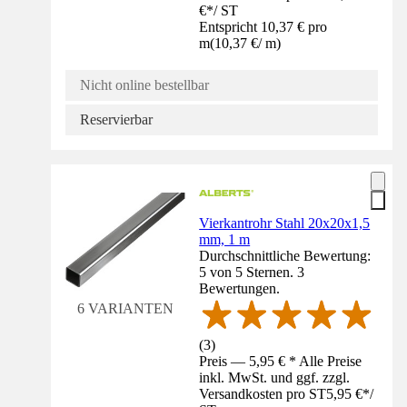
€
*
/
ST
Entspricht 10,37 € pro
m
(
10,37 €
/
m
)
Nicht online bestellbar
Reservierbar
Vierkantrohr Stahl 20x20x1,5
mm, 1 m
Durchschnittliche Bewertung:
5 von 5 Sternen. 3
Bewertungen.
6 VARIANTEN
(
3
)
Preis — 5,95 € * Alle Preise
inkl. MwSt. und ggf. zzgl.
Versandkosten pro ST
5,95 €
*
/