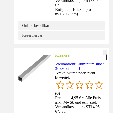
Versandkosten pro ST
33,95
€
*
/
ST
Entspricht 16,98 € pro
m
(
16,98 €
/
m
)
Online bestellbar
Reservierbar
Vierkantrohr Aluminium silber
30x30x2 mm, 1 m
Artikel wurde noch nicht
bewertet.
(
0
)
Preis — 14,95 € * Alle Preise
inkl. MwSt. und ggf. zzgl.
Versandkosten pro ST
14,95
€
*
/
ST