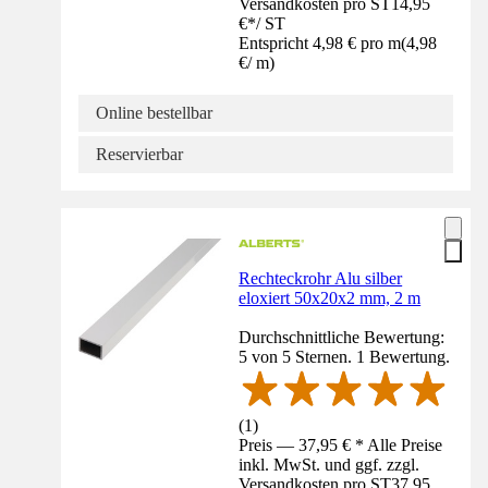
Versandkosten pro ST
14,95
€
*
/
ST
Entspricht 4,98 € pro m
(
4,98
€
/
m
)
Online bestellbar
Reservierbar
Rechteckrohr Alu silber
eloxiert 50x20x2 mm, 2 m
Durchschnittliche Bewertung:
5 von 5 Sternen. 1 Bewertung.
(
1
)
Preis — 37,95 € * Alle Preise
inkl. MwSt. und ggf. zzgl.
Versandkosten pro ST
37,95