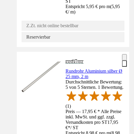
ST
Entspricht 5,95 € pro m
(
5,95
€
/
m
)
Z.Zt. nicht online bestellbar
Reservierbar
Rundrohr Aluminium silber Ø
25 mm, 2 m
Durchschnittliche Bewertung:
5 von 5 Sternen. 1 Bewertung.
(
1
)
Preis — 17,95 € * Alle Preise
inkl. MwSt. und ggf. zzgl.
Versandkosten pro ST
17,95
€
*
/
ST
Entspricht 8,98 € pro m
(
8,98