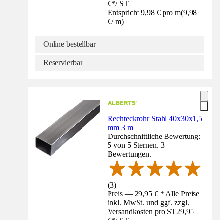
€
*
/
ST
Entspricht 9,98 € pro m
(
9,98
€
/
m
)
Online bestellbar
Reservierbar
Rechteckrohr Stahl 40x30x1,5
mm 3 m
Durchschnittliche Bewertung:
5 von 5 Sternen. 3
Bewertungen.
(
3
)
Preis — 29,95 € * Alle Preise
inkl. MwSt. und ggf. zzgl.
Versandkosten pro ST
29,95