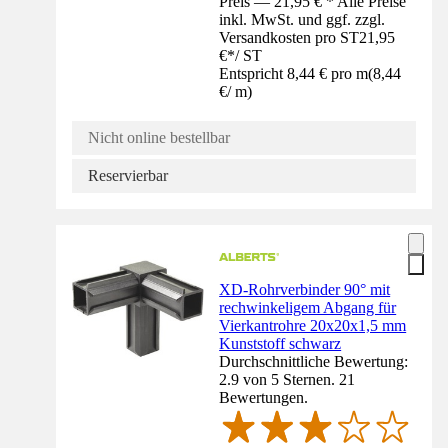
Preis — 21,95 € * Alle Preise
inkl. MwSt. und ggf. zzgl.
Versandkosten pro ST
21,95
€
*
/
ST
Entspricht 8,44 € pro m
(
8,44
€
/
m
)
Nicht online bestellbar
Reservierbar
XD-Rohrverbinder 90° mit
rechwinkeligem Abgang für
Vierkantrohre 20x20x1,5 mm
Kunststoff schwarz
Durchschnittliche Bewertung:
2.9 von 5 Sternen. 21
Bewertungen.