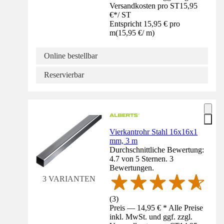
Versandkosten pro ST
15,95
€
*
/
ST
Entspricht 15,95 € pro
m
(
15,95 €
/
m
)
Online bestellbar
Reservierbar
Vierkantrohr Stahl 16x16x1
mm, 3 m
Durchschnittliche Bewertung:
4.7 von 5 Sternen. 3
Bewertungen.
3 VARIANTEN
(
3
)
Preis — 14,95 € * Alle Preise
inkl. MwSt. und ggf. zzgl.