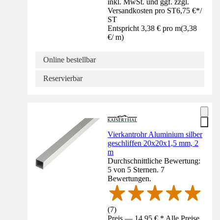
inkl. MwSt. und ggf. zzgl.
Versandkosten pro ST
6,75 €
*
/
ST
Entspricht 3,38 € pro m
(
3,38
€
/
m
)
Online bestellbar
Reservierbar
Vierkantrohr Aluminium silber
geschliffen 20x20x1,5 mm, 2
m
Durchschnittliche Bewertung:
5 von 5 Sternen. 7
Bewertungen.
(
7
)
Preis — 14,95 € * Alle Preise