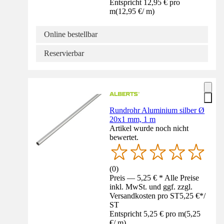
Entspricht 12,95 € pro
m
(
12,95 €
/
m
)
Online bestellbar
Reservierbar
Rundrohr Aluminium silber Ø
20x1 mm, 1 m
Artikel wurde noch nicht
bewertet.
(
0
)
Preis — 5,25 € * Alle Preise
inkl. MwSt. und ggf. zzgl.
Versandkosten pro ST
5,25 €
*
/
ST
Entspricht 5,25 € pro m
(
5,25
€
/
m
)