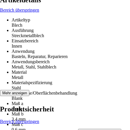
Artikeldetails
Bereich überspringen
Artikeltyp
Blech
Ausführung
Streckmetallblech
Einsatzbereich
Innen
Anwendung
Basteln, Reparatur, Reparieren
Anwendungsbereich
Metall, Stahl, Stahlblech
Material
Metall
Materialspezifizierung
Stahl
Oberfläche/Oberflächenbehandlung
Mehr anzeigen
Blank
Maß a
Produktsicherheit
6 mm
Maß b
3,4 mm
Bereich überspringen
Maß c
0,6 mm