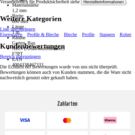
Verantwortlich für Produktsicherheit siehe
.
Herstellerinformationen
Materialstärke
1,2 mm
Breite
Weitere Kategorien
600 mm
Länge
Liste überspringen
1 m
Eisenwaren
Profile & Bleche
Bleche
Profile
Stangen
Rohre
Räume
Garten, Bau
Kundenbewertungen
AKN (Artikelkurznummer)
F7PT
Bereich überspringen
EAN
4004338467333
Die Echtheit der Bewertungen wurde von uns nicht überprüft.
Bewertungen können auch von Kunden stammen, die die Ware nicht
nachweislich genutzt oder gekauft haben.
Zahlarten