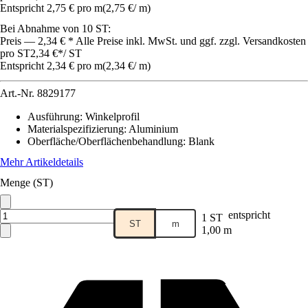
Entspricht 2,75 € pro m
(
2,75 €
/
m
)
Bei Abnahme von 10 ST:
Preis — 2,34 € * Alle Preise inkl. MwSt. und ggf. zzgl. Versandkosten
pro ST
2,34 €
*
/
ST
Entspricht 2,34 € pro m
(
2,34 €
/
m
)
Art.-Nr.
8829177
Ausführung
:
Winkelprofil
Materialspezifizierung
:
Aluminium
Oberfläche/Oberflächenbehandlung
:
Blank
Mehr Artikeldetails
Menge (ST)
entspricht
1 ST
ST
m
1,00 m