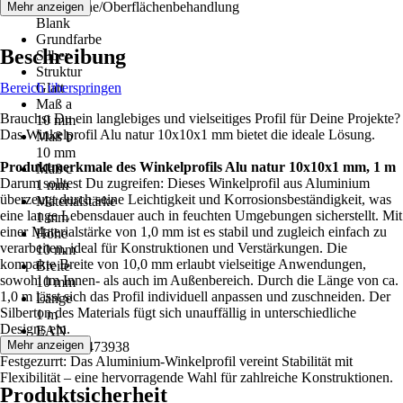
Oberfläche/Oberflächenbehandlung
Mehr anzeigen
Blank
Grundfarbe
Beschreibung
Silber
Struktur
Bereich überspringen
Glatt
Maß a
Brauchst Du ein langlebiges und vielseitiges Profil für Deine Projekte?
10 mm
Das Winkelprofil Alu natur 10x10x1 mm bietet die ideale Lösung.
Maß b
10 mm
Produktmerkmale des Winkelprofils Alu natur 10x10x1 mm, 1 m
Maß c
Darum solltest Du zugreifen: Dieses Winkelprofil aus Aluminium
1 mm
überzeugt durch seine Leichtigkeit und Korrosionsbeständigkeit, was
Materialstärke
eine lange Lebensdauer auch in feuchten Umgebungen sicherstellt. Mit
1 mm
einer Materialstärke von 1,0 mm ist es stabil und zugleich einfach zu
Höhe
verarbeiten, ideal für Konstruktionen und Verstärkungen. Die
10 mm
kompakte Breite von 10,0 mm erlaubt vielseitige Anwendungen,
Breite
sowohl im Innen- als auch im Außenbereich. Durch die Länge von ca.
10 mm
1,0 m lässt sich das Profil individuell anpassen und zuschneiden. Der
Länge
Silberton des Materials fügt sich unauffällig in unterschiedliche
1 m
Designs ein.
EAN
Mehr anzeigen
4004338473938
Festgezurrt: Das Aluminium-Winkelprofil vereint Stabilität mit
Flexibilität – eine hervorragende Wahl für zahlreiche Konstruktionen.
Produktsicherheit