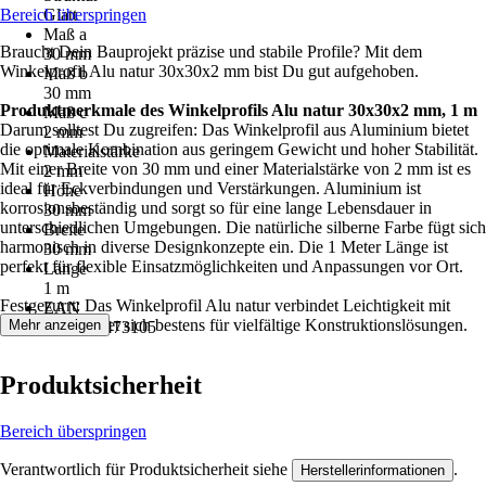
Bereich überspringen
Glatt
Maß a
Braucht Dein Bauprojekt präzise und stabile Profile? Mit dem
30 mm
Winkelprofil Alu natur 30x30x2 mm bist Du gut aufgehoben.
Maß b
30 mm
Produktmerkmale des Winkelprofils Alu natur 30x30x2 mm, 1 m
Maß c
Darum solltest Du zugreifen: Das Winkelprofil aus Aluminium bietet
2 mm
die optimale Kombination aus geringem Gewicht und hoher Stabilität.
Materialstärke
Mit einer Breite von 30 mm und einer Materialstärke von 2 mm ist es
2 mm
ideal für Eckverbindungen und Verstärkungen. Aluminium ist
Höhe
korrosionsbeständig und sorgt so für eine lange Lebensdauer in
30 mm
unterschiedlichen Umgebungen. Die natürliche silberne Farbe fügt sich
Breite
harmonisch in diverse Designkonzepte ein. Die 1 Meter Länge ist
30 mm
perfekt für flexible Einsatzmöglichkeiten und Anpassungen vor Ort.
Länge
1 m
Festgezurrt: Das Winkelprofil Alu natur verbindet Leichtigkeit mit
EAN
Stärke und eignet sich bestens für vielfältige Konstruktionslösungen.
Mehr anzeigen
4004338473105
Produktsicherheit
Bereich überspringen
Verantwortlich für Produktsicherheit siehe
.
Herstellerinformationen