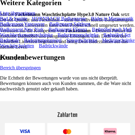
Weitere Kategorien
Liste überspringen
Mit der
Fackelmann Waschtischplatte Hype3.0 Nature Oak
setzt
Bad & Sanitär
HORNBACH Badkonzepte
Bäder in Marmoroptik
Du auf Qualität und Flexibilität – ideal für individuelle Badplanungen.
Badkonzept Vancouver
Badkonzept Salzburg
Dank kurzer Lieferzeiten kann Dein Projekt schnell umgesetzt werden.
Badkonzept New York
Badkonzept Florenz
Badmöbel nach Maß
Vertrauen auf die Kompetenz von
Fackelmann
– Deinem Partner für
Waschbeckenunterschränke
Badezimmerschränke
Badmöbel-Set
moderne Badmöbel und passgenaue Lösungen. Lass Dich von der
Badregale
Badezimmerspiegel
Spiegelschränke
Medizinschränke
schnellen Lieferzeit begeistern und bring Dein Badezimmer auf das
Waschtischplatten
Badrückwände
nächste Level.
Kundenbewertungen
[/Description]
Bereich überspringen
Die Echtheit der Bewertungen wurde von uns nicht überprüft.
Bewertungen können auch von Kunden stammen, die die Ware nicht
nachweislich genutzt oder gekauft haben.
Zahlarten