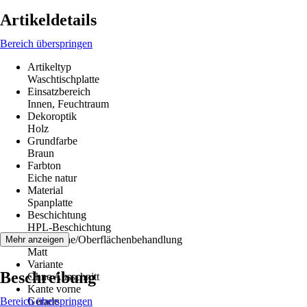
Artikeldetails
Bereich überspringen
Artikeltyp
Waschtischplatte
Einsatzbereich
Innen, Feuchtraum
Dekoroptik
Holz
Grundfarbe
Braun
Farbton
Eiche natur
Material
Spanplatte
Beschichtung
HPL-Beschichtung
Oberfläche/Oberflächenbehandlung
Mehr anzeigen
Matt
Variante
Beschreibung
Ohne Ausschnitt
Kante vorne
Bereich überspringen
Gerade