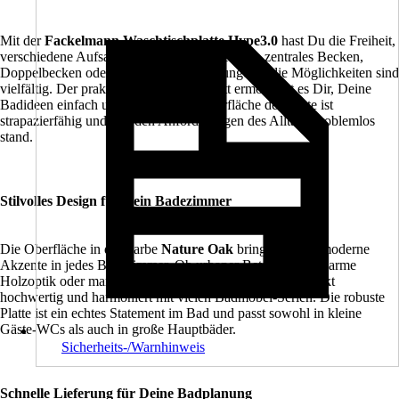
Mit der
Fackelmann Waschtischplatte Hype3.0
hast Du die Freiheit,
verschiedene Aufsatzbecken zu montieren. Ob zentrales Becken,
Doppelbecken oder asymmetrische Lösungen – die Möglichkeiten sind
vielfältig. Der praktische Selbstausschnitt ermöglicht es Dir, Deine
Badideen einfach umzusetzen. Die Oberfläche der Platte ist
strapazierfähig und hält den Anforderungen des Alltags problemlos
stand.
Stilvolles Design für Dein Badezimmer
Die Oberfläche in der Farbe
Nature Oak
bringt Stil und moderne
Akzente in jedes Badezimmer. Ob urbaner Beton-Look, warme
Holzoptik oder markante Steinstruktur – jede Variante wirkt
hochwertig und harmoniert mit vielen Badmöbel-Serien. Die robuste
Platte ist ein echtes Statement im Bad und passt sowohl in kleine
Gäste-WCs als auch in große Hauptbäder.
Sicherheits-/Warnhinweis
Schnelle Lieferung für Deine Badplanung