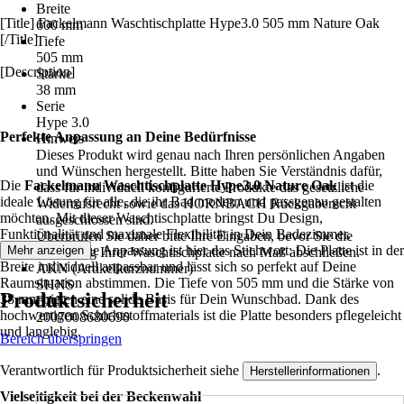
Breite
[Title] Fackelmann Waschtischplatte Hype3.0 505 mm Nature Oak
600 mm
[/Title]
Tiefe
505 mm
[Description]
Stärke
38 mm
Serie
Hype 3.0
Perfekte Anpassung an Deine Bedürfnisse
Hinweis
Dieses Produkt wird genau nach Ihren persönlichen Angaben
und Wünschen hergestellt. Bitte haben Sie Verständnis dafür,
Die
Fackelmann Waschtischplatte Hype3.0 Nature Oak
ist die
dass für individuell konfigurierte Produkte das gesetzliche
ideale Lösung für alle, die ihr Bad modern und passgenau gestalten
Widerrufsrecht sowie das HORNBACH Rückgaberecht
möchten. Mit dieser Waschtischplatte bringst Du Design,
ausgeschlossen sind.
Funktionalität und maximale Flexibilität in Dein Badezimmer.
Überprüfen Sie daher bitte Ihre Eingaben, bevor Sie die
Millimetergenaue Anpassung ist hier das Stichwort: Die Platte ist in der
Mehr anzeigen
Bestellung Ihrer Waschtischplatte nach Maß abschließen.
Breite individuell anpassbar und lässt sich so perfekt auf Deine
AKN (Artikelkurznummer)
Raumsituation abstimmen. Die Tiefe von 505 mm und die Stärke von
SHNS
Produktsicherheit
38 mm bieten eine solide Basis für Dein Wunschbad. Dank des
EAN
hochwertigen Schichtstoffmaterials ist die Platte besonders pflegeleicht
2007008680690
und langlebig.
Bereich überspringen
Verantwortlich für Produktsicherheit siehe
.
Herstellerinformationen
Vielseitigkeit bei der Beckenwahl