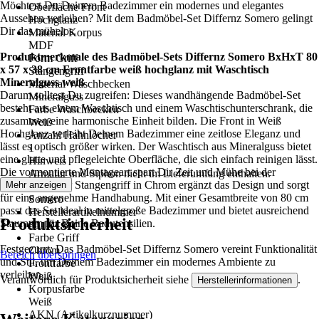
Möchtest Du Deinem Badezimmer ein modernes und elegantes
Oberfläche Front
Aussehen verleihen? Mit dem Badmöbel-Set Differnz Somero gelingt
Hochglanz
Dir das mühelos.
Material Korpus
MDF
Produktmerkmale des Badmöbel-Sets Differnz Somero BxHxT 80
Form Griff
x 57 x 38 cm Frontfarbe weiß hochglanz mit Waschtisch
Stangengriff
Mineralguss weiß
Material Waschbecken
Darum solltest Du zugreifen: Dieses wandhängende Badmöbel-Set
Mineralguss
besteht aus einem Waschtisch und einem Waschtischunterschrank, die
Farbe Waschbecken
zusammen eine harmonische Einheit bilden. Die Front in Weiß
Weiß
Hochglanz verleiht Deinem Badezimmer eine zeitlose Eleganz und
Anzahl Hahnlöcher
lässt es optisch größer wirken. Der Waschtisch aus Mineralguss bietet
1
eine glatte und pflegeleichte Oberfläche, die sich einfach reinigen lässt.
Hinweis
Die vormontierte Montageart spart Dir Zeit und Mühe bei der
Armatur und Siphon nicht im Lieferumfang enthalten.
Installation. Der Stangengriff in Chrom ergänzt das Design und sorgt
Mehr anzeigen
Serie
für eine angenehme Handhabung. Mit einer Gesamtbreite von 80 cm
Somero
passt das Set ideal in mittelgroße Badezimmer und bietet ausreichend
Herstellerartikelnummer
Produktsicherheit
Stauraum für Deine Badutensilien.
36.104.84
Farbe Griff
Festgezurrt: Das Badmöbel-Set Differnz Somero vereint Funktionalität
Chrom
Bereich überspringen
und Stil, um Deinem Badezimmer ein modernes Ambiente zu
Frontfarbe
verleihen.
Weiß
Verantwortlich für Produktsicherheit siehe
.
Herstellerinformationen
Korpusfarbe
Weiß
AKN (Artikelkurznummer)