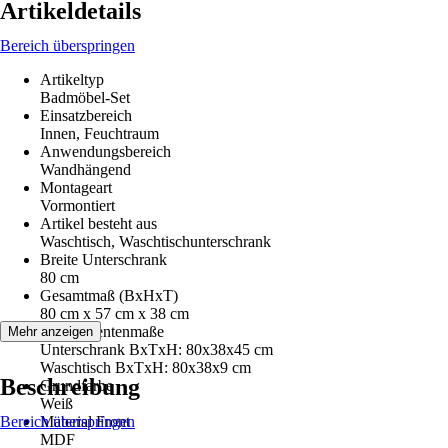
Artikeldetails
Bereich überspringen
Artikeltyp
Badmöbel-Set
Einsatzbereich
Innen, Feuchtraum
Anwendungsbereich
Wandhängend
Montageart
Vormontiert
Artikel besteht aus
Waschtisch, Waschtischunterschrank
Breite Unterschrank
80 cm
Gesamtmaß (BxHxT)
80 cm x 57 cm x 38 cm
Komponentenmaße
Mehr anzeigen
Unterschrank BxTxH: 80x38x45 cm
Waschtisch BxTxH: 80x38x9 cm
Beschreibung
Grundfarbe
Weiß
Bereich überspringen
Material Front
MDF