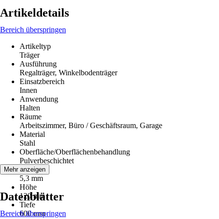
Artikeldetails
Bereich überspringen
Artikeltyp
Träger
Ausführung
Regalträger, Winkelbodenträger
Einsatzbereich
Innen
Anwendung
Halten
Räume
Arbeitszimmer, Büro / Geschäftsraum, Garage
Material
Stahl
Oberfläche/Oberflächenbehandlung
Pulverbeschichtet
Breite
Mehr anzeigen
5,3 mm
Höhe
Datenblätter
120 mm
Tiefe
Bereich überspringen
600 mm