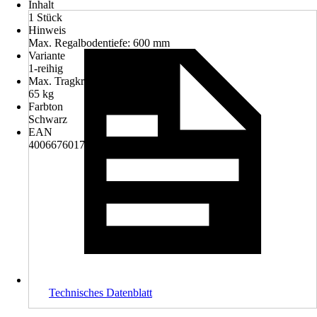
Inhalt
1 Stück
Hinweis
Max. Regalbodentiefe: 600 mm
Variante
1-reihig
Max. Tragkraft
65 kg
Farbton
Schwarz
EAN
4006676017829, 4007557201184, 4008057453967
Technisches Datenblatt